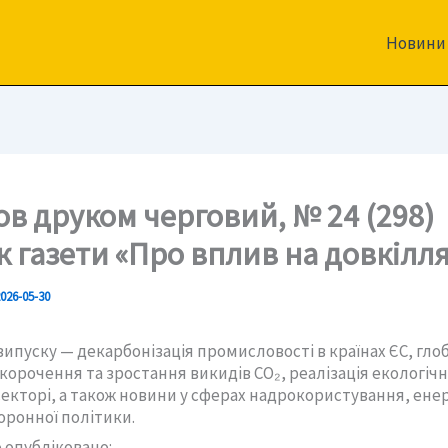
Новини
в друком черговий, № 24 (298)
к газети «Про вплив на довкілля
026-05-30
ипуску — декарбонізація промисловості в країнах ЄС, гло
корочення та зростання викидів CO₂, реалізація екологіч
секторі, а також новини у сферах надрокористування, ене
ронної політики.
 опубліковано: