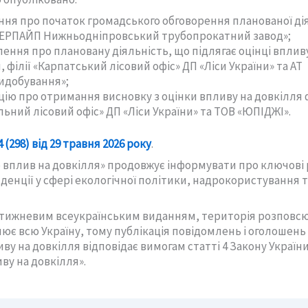
ня про початок громадського обговорення планованої ді
ТЕРПАЙП Нижньодніпровський трубопрокатний завод»;
ення про плановану діяльність, що підлягає оцінці вплив
, філії «Карпатський лісовий офіс» ДП «Ліси України» та АТ
идобування»;
ію про отримання висновку з оцінки впливу на довкілля ф
ьний лісовий офіс» ДП «Ліси України» та ТОВ «ЮПІДЖІ».
 (298) від 29 травня 2026 року
.
о вплив на довкілля» продовжує інформувати про ключові
нденції у сфері екологічної політики, надрокористування т
отижневим всеукраїнським виданням, територія розпов
лює всю Україну, тому публікація повідомлень і оголошен
ву на довкілля відповідає вимогам статті 4 Закону Україн
ву на довкілля».