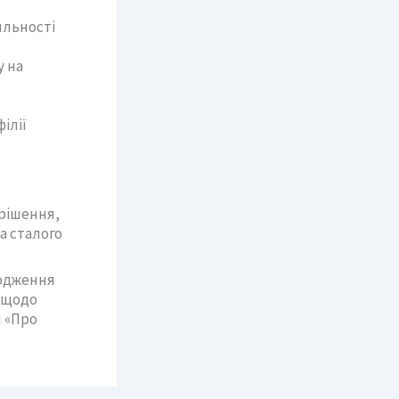
яльності
у на
ілії
 рішення,
а сталого
сюдження
ь щодо
и «Про