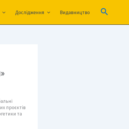
Пошук
Дослідження
Видавництво
»
бальні
них проєктів
ргетики та