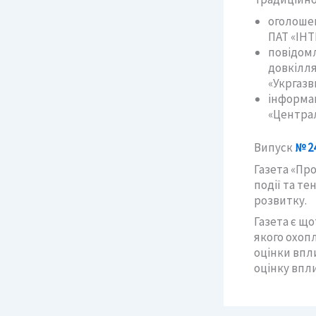
оголошен
ПАТ «ІН
повідомл
довкілля
«Укргазв
інформац
«Централ
Випуск
№ 24
Газета «Пр
події та те
розвитку.
Газета є щ
якого охоп
оцінки впли
оцінку впли