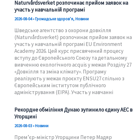
Naturvårdsverket розпочинає прийом заявок на
участь у навчальній програмі
2026-08-04
•
Громадське здоровʼя
,
Новини
Шведське агентство з охорони довкілля
(Naturvårdsverket) розпочинає прийом заявок на
участь у навчальній програмі EU Environment
Academy 2026. Цей курс присвячений процесу
вступу до Європейського Союзу та детальному
вивченню екологічного acquis у межах Розділу 27
«Довкілля та зміна клімату». Програму
реалізують у межах проєкту ENSU27 спільно з
Європейським інститутом публічного
адміністрування (EIPA). Участь у навчанні
Рекордне обміління Дунаю зупинило єдину АЕС в
Угорщині
2026-08-03
•
Новини
Прем’єр-міністр Угорщини Петер Мадяр