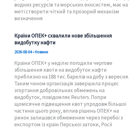
водних ресурсів та морських екосистем, має на
меті створити чіткий та прозорий механізм
визначення
Країни ОПЕК+ схвалили нове збільшення
видобутку нафти
2026-08-04
•
Новини
Країни ОПЕК+ у неділю погодили чергове
збільшення квоти на видобуток нафти
приблизно на 188 тис. барелів на добу з вересня.
Таким чином організація завершила процес
згортання добровільних обмежень на
видобуток, повідомляє Reuters. Попри
щомісячне підвищення квот упродовж більшої
частини цього року, вплив рішень ОПЕК+ на
ринок залишався обмеженим через перебої з
експортом із країн Перської затоки, Росії