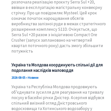
розпочала реалізацію проєкту Serra Sul +20,
ввівши в експлуатацію магістральну конвеєрну
стрічку. Про це повідомляє Mysteel. Цей крок
означає початок нарощування обсягів
виробництва залізної руди в межах стратегічного
розширення комплексу S11D. Очікується, що
Serra Sul +20 разом з ініціативою Compact Ore
Crusher (запуск заплановано на четвертий
квартал поточного року) дасть змогу збільшити
потужність
Україна та Молдова координують спільні дії для
подолання наслідків маловоддя
2026-08-05
•
Новини
Україна та Республіка Молдова продовжують
об’єднувати зусилля для реагування на тривалу
посуху в басейні річки Дністер. 4 серпня відбувся
спільний виїзний огляд Дністровського
водосховища та Хотинського водозабору у