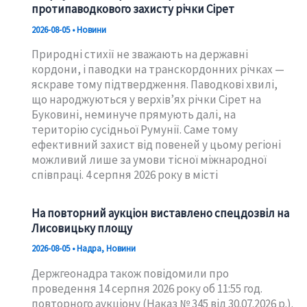
протипаводкового захисту річки Сірет
2026-08-05
•
Новини
Природні стихії не зважають на державні
кордони, і паводки на транскордонних річках —
яскраве тому підтвердження. Паводкові хвилі,
що народжуються у верхів’ях річки Сірет на
Буковині, неминуче прямують далі, на
територію сусідньої Румунії. Саме тому
ефективний захист від повеней у цьому регіоні
можливий лише за умови тісної міжнародної
співпраці. 4 серпня 2026 року в місті
На повторний аукціон виставлено спецдозвіл на
Лисовицьку площу
2026-08-05
•
Надра
,
Новини
Держгеонадра також повідомили про
проведення 14 серпня 2026 року об 11:55 год.
повторного аукціону (Наказ № 345 від 30.07.2026 р.).