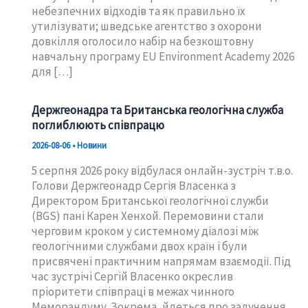
небезпечних відходів та як правильно їх
утилізувати; шведське агентство з охорони
довкілля оголосило набір на безкоштовну
навчальну програму EU Environment Academy 2026
для […]
Держгеонадра та Британська геологічна служба
поглиблюють співпрацю
2026-08-06
•
Новини
5 серпня 2026 року відбулася онлайн-зустріч т.в.о.
Голови Держгеонадр Сергія Власенка з
Директором Британської геологічної служби
(BGS) пані Карен Хенхой. Перемовини стали
черговим кроком у системному діалозі між
геологічними службами двох країн і були
присвячені практичним напрямам взаємодії. Під
час зустрічі Сергій Власенко окреслив
пріоритети співпраці в межах чинного
Меморандуму. Зокрема, йдеться про залучення