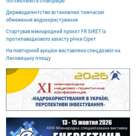
поглиблюють співпрацю
Держводагентство встановлює тимчасові
обмеження водокористування
Стартував міжнародний проєкт FR SIRET із
протипаводкового захисту річки Сірет
На повторний аукціон виставлено спецдозвіл на
Лисовицьку площу