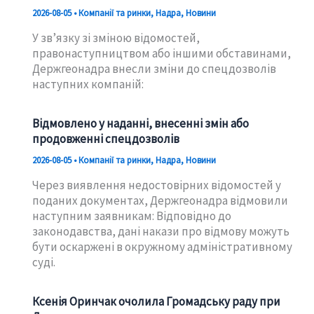
2026-08-05
•
Компанії та ринки
,
Надра
,
Новини
У зв’язку зі зміною відомостей,
правонаступництвом або іншими обставинами,
Держгеонадра внесли зміни до спецдозволів
наступних компаній:
Відмовлено у наданні, внесенні змін або
продовженні спецдозволів
2026-08-05
•
Компанії та ринки
,
Надра
,
Новини
Через виявлення недостовірних відомостей у
поданих документах, Держгеонадра відмовили
наступним заявникам: Відповідно до
законодавства, дані накази про відмову можуть
бути оскаржені в окружному адміністративному
суді.
Ксенія Оринчак очолила Громадську раду при