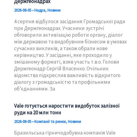
Держгеонадрах
2026-08-05
•
Надра
,
Новини
4 серпня відбулося засідання Громадської ради
при Держгеонадрах. Учасники зустрічі
обговорили активізацію роботи органу, діалог
між державою та видобувним бізнесом в умовах
сучасних викликів, а також обрали нове
керівництво. У засіданні, яке проходило у
змішаному форматі, взяв участь т.в.о. Голови
Держгеонадр Сергій Власенко. Очільник
відомства підкреслив важливість відкритого
діалогу з громадськістю та профільними
об’єднаннями. За
Vale готується наростити видобуток залізної
руди на 20 млн тонн
2026-08-05
•
Компанії та ринки
,
Новини
Бразильська гірничодобувна компанія Vale