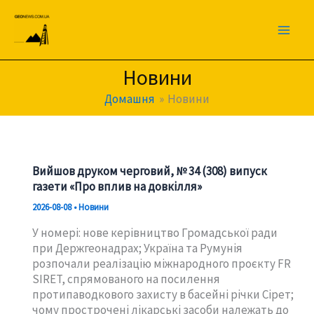
Перейти
до
вмісту
Новини
Домашня
Новини
Вийшов друком черговий, № 34 (308) випуск
газети «Про вплив на довкілля»
2026-08-08
•
Новини
У номері: нове керівництво Громадської ради
при Держгеонадрах; Україна та Румунія
розпочали реалізацію міжнародного проєкту FR
SIRET, спрямованого на посилення
протипаводкового захисту в басейні річки Сірет;
чому прострочені лікарські засоби належать до