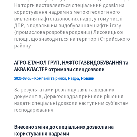
На торги виставляється спеціальний дозвіл на
користування надрами з метою геологічного
вивчення нафтогазоносних надр, у тому числі
ДПР, з подальшим видобуванням нафти і газу
(промислова розробка родовищ) Лисовицької
площі, що знаходиться на території Стрийського
району
АГРО-ЕТАНОЛ ГРУП, НАФТОГАЗВИДОБУВАННЯ та
АКВА КЛАСТЕР отримали спецдозволи
2026-08-05
•
Компанії та ринки
,
Надра
,
Новини
За результатами розгляду заяв та доданих
документів, Держгеонадра прийняли рішення
надати спеціальні дозволи наступним суб’єктам
господарювання:
Внесено зміни до спеціальних дозволів на
користування надрами