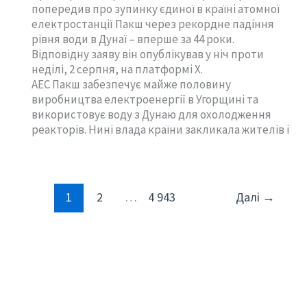
попередив про зупинку єдиної в країні атомної
електростанції Пакш через рекордне падіння
рівня води в Дунаї – вперше за 44 роки.
Відповідну заяву він опублікував у ніч проти
неділі, 2 серпня, на платформі X.
АЕС Пакш забезпечує майже половину
виробництва електроенергії в Угорщині та
використовує воду з Дунаю для охолодження
реакторів. Нині влада країни закликала жителів і
1
2
…
4 943
Далі
→