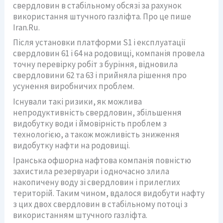
свердловин в стабільному обсязі за рахунок
використання штучного газліфта. Про це пише
Iran.Ru.
Після установки платформи S1 і експлуатації
свердловин 61 і 64 на родовищі, компанія провела
точну перевірку робіт з буріння, відновила
свердловини 62 та 63 і прийняла рішення про
усунення виробничих проблем.
Існували такі ризики, як можлива
непродуктивність свердловин, збільшення
видобутку води і ймовірність проблем з
технологією, а також можливість зниження
видобутку нафти на родовищі.
Іранська офшорна нафтова компанія повністю
захистила резервуари і одночасно злила
накопичену воду зі свердловин і прилеглих
територій. Таким чином, вдалося видобути нафту
з цих двох свердловин в стабільному потоці з
використанням штучного газліфта.