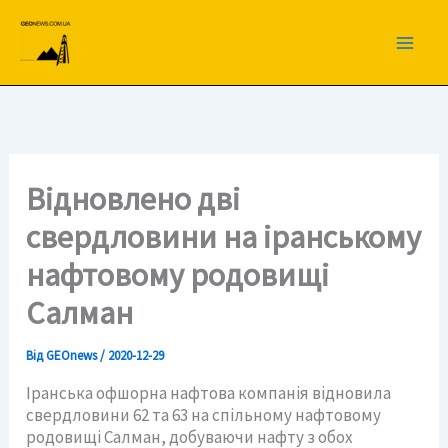
Перейти
до
вмісту
Відновлено дві
свердловини на іранському
нафтовому родовищі
Салман
Від
GEOnews
/
2020-12-29
Іранська офшорна нафтова компанія відновила
свердловини 62 та 63 на спільному нафтовому
родовищі Салман, добуваючи нафту з обох