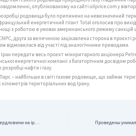
овідомленні, опублікованому на сайті oilprice.com у вівтор
розробці родовища було припинено на невизначений термі
французький енергетичний гігант Total оголосив про вихід
нощі з роботою в умовах американського режиму санкцій щ
NPC, друга за величиною зацікавлена ​​сторона в проєкті 
ож відмовилася від участі під аналогічними приводами.
 Іран передати весь проєкт міноритарного акціонера Petro
нської енергетичної компанії з багаторічним досвідом роб
 розробці нафти і газу.
арс – найбільше в світі газове родовище, що займає тери
 кілометрів територіальних вод Ірану.
Відновлено дві свердловини на іранському нафтовому родовищі Салман