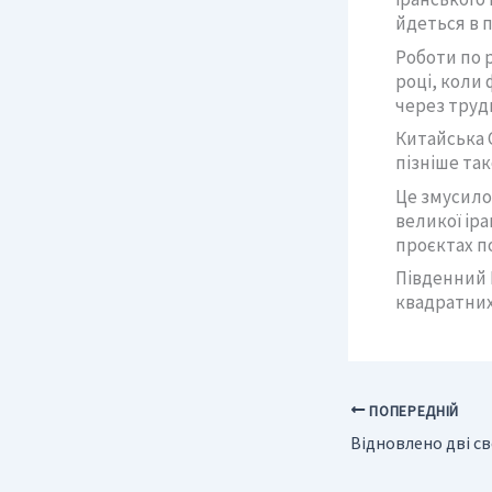
йдеться в п
Роботи по 
році, коли 
через труд
Китайська C
пізніше так
Це змусило
великої іра
проєктах по
Південний П
квадратних
ПОПЕРЕДНІЙ