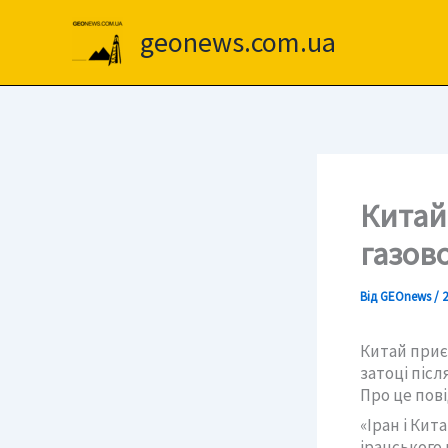
Перейти
до
geonews.com.ua
вмісту
Китай 
газов
Від
GEOnews
/
2
Китай приє
затоці післ
Про це пові
«Іран і Кит
іранського