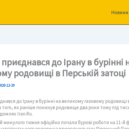
Новини
приєднався до Ірану в бурінні 
ому родовищі в Перській затоці
020-12-29
днався до Ірану в бурінні на великому газовому родовищі 
я того, як раніше покинув родовище два роки тому під тис
домляє Iran.Ru.
ай минулого тижня офіційно почали бурові роботи на 11-й ф
 надгігантського родовища природного газу Південний Парс