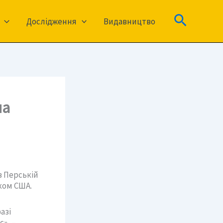
Пошук
Дослідження
Видавництво
на
в Перській
ком США.
азі
», –