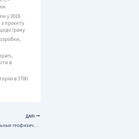
ок.
н у 2018
 з проєкту
одо Ірану.
розробки,
pars,
оти в
торію в 3700
ДАЛІ
Проведены уникальные геофизические работы на Северо-Тамбейском газоконденсатном месторождении