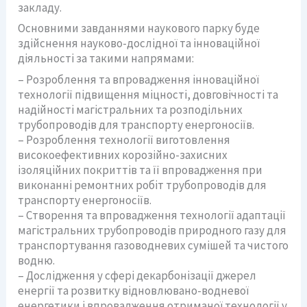
закладу.
Основними завданнями наукового парку буде
здійснення науково-дослідної та інноваційної
діяльності за такими напрямами:
– Розроблення та впровадження інноваційної
технології підвищення міцності, довговічності та
надійності магістральних та розподільних
трубопроводів для транспорту енергоносіїв.
– Розроблення технології виготовлення
високоефективних корозійно-захисних
ізоляційних покриттів та її впровадження при
виконанні ремонтних робіт трубопроводів для
транспорту енергоносіїв.
– Створення та впровадження технології адаптації
магістральних трубопроводів природного газу для
транспортування газоводневих сумішей та чистого
водню.
– Дослідження у сфері декарбонізації джерел
енергії та розвитку відновлювано-водневої
енергетики і впровадження отриманої технології у