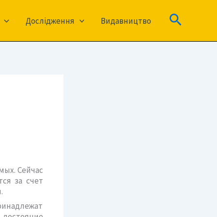
Пошук
Дослідження
Видавництво
мых. Сейчас
ся за счет
.
принадлежат
е достояние