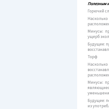
Полезным и
Горючий с
Насколько 
расположен
Минусы: п
ущерб экол
Будущее: п
восстанав
Торф
Наскольк
восстана
расположен
Минусы: п
являющие
уменьшению
Будущее: 
из употреб