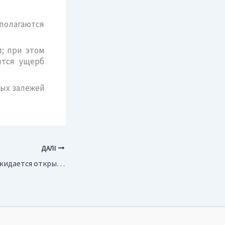
сполагаются
; при этом
ится ущерб
ных залежей
ДАЛІ
Россия. В Адыгее ожидается открытие месторождений минеральных вод нового типа