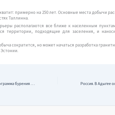
хватит: примерно на 250 лет. Основные места добычи ра
стях Таллинна.
арьеры располагаются все ближе к населенным пунктам
ся территории, подходящие для заселения, и нанос
обыча сократится, но может начаться разработка гранит
 Эстонии.
Канада. Новая программа бурения на медно-молибденовом месторождении Берг