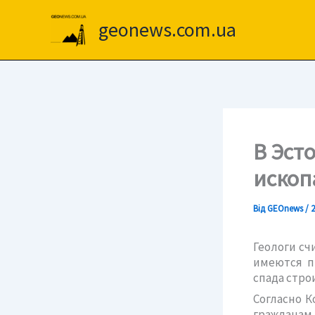
Перейти
до
geonews.com.ua
вмісту
В Эст
ископ
Від
GEOnews
/
2
Геологи сч
имеются п
спада стро
Согласно К
гражданам 