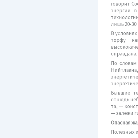
говорит Со
энергии в
технологии
лишь 20-30
В условиях
торфу ка
высококаче
оправдана.
По словам
Нийтлаана
энергети
энергетиче
Бывшие те
отнюдь неб
та, — конс
— залежи г
Опасная жа
Полезных и