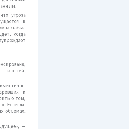
панным.
что угроза
щущается в
маа сейчас
удет, когда
дупреждает
енсирована,
 залежей,
имистично.
таревших и
рить о том,
оо. Если же
х объемах,
удущее», —