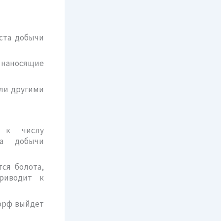
еста добычи
 наносящие
или другими
о к числу
та добычи
ся болота,
риводит к
орф выйдет