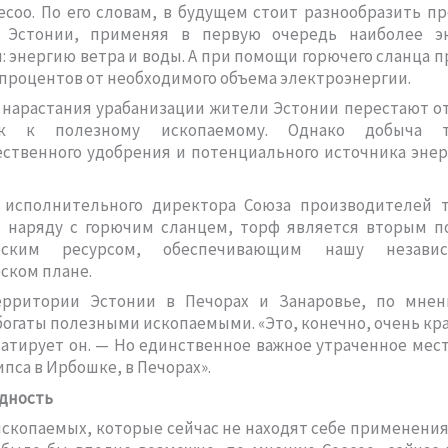
есоо. По его словам, в будущем стоит разнообразить п
 Эстонии, применяя в первую очередь наиболее э
: энергию ветра и воды. А при помощи горючего сланца 
 процентов от необходимого объема электроэнергии.
 нарастания урабанизации жители Эстонии перестают о
к к полезному ископаемому. Однако добыча 
ственного удобрения и потенциального источника эне
 исполнительного директора Союза производителей 
, наряду с горючим сланцем, торф является вторым п
ческим ресурсом, обеспечивающим нашу незави
ском плане.
рритории Эстонии в Печорах и Занаровье, по мнен
огаты полезными ископаемыми. «Это, конечно, очень кр
татирует он. — Но единственное важное утраченное ме
ипса в Ирбошке, в Печорах».
дность
скопаемых, которые сейчас не находят себе применения