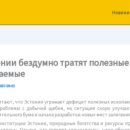
Новини
онии бездумно тратят полезные
аемые
007-09-03
итают, что Эстонии угрожает дефицит полезных ископае
роблемы с добычей щебня, но ситуация скоро улучшит
ительного бума и начала разработки новых мест залегания
онституции Эстонии, природные богатства и ресурсы 
страны. Однако, как говорят специалисты, наше обще