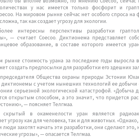
 было бы вполне возможно, по мнению Соесоо, сейчас 
оличествах у нас имеется только фосфорит и грап
оесоо. На мировом рынке сейчас нет особого спроса на 
сложна, так как создает угрозу для экологии.
более интересны перспективы разработки грапто
ы», — считает Соесоо. Диктионема представляет собо
нцевое образование, в составе которого имеется ура
м рынке стоимость урана за последние годы выросла в
ожет создать предпосылки для разработки его здешних за
 председателя Общества охраны природы Эстонии Юхан
 диктионемы с учетом нынешних технологий ее добычи
тонии серьезной экологической катастрофой. «Добыча 
ся открытым способом, а это значит, что придется ра
стонию», — поясняет Телгмаа.
 скрытый в окаменелости уран является радиоа
ет угрозу как для человека, так и для животных. «Однако,
ли люди захотят начать эти разработки, они сделают это, 
ические угрозы», — опасается Телгмаа.