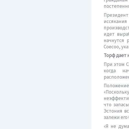
постепенно
Президент
иссякания
производс
идет выраб
начнутся 
Соесоо, ук
Торф дает 
При этом С
когда на
расположен
Положение
«Поскольк
неэффектив
что запасы
Эстония в
залежи его 
«Я не дум