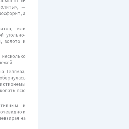
немного. «В
толиты», —
фосфорит, а
литов, или
й угольно-
н, золото и
 несколько
лежей.
а Телгмаа,
 обернулась
диктионемы
скопать всю
ктивным и
 очевидно и
невзирая на