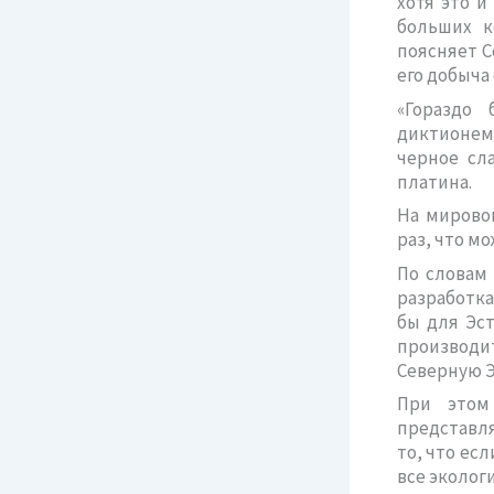
хотя это и
больших к
поясняет С
его добыча 
«Гораздо 
диктионем
черное сла
платина.
На мирово
раз, что м
По словам
разработка
бы для Эс
производит
Северную Э
При этом
представля
то, что ес
все эколог