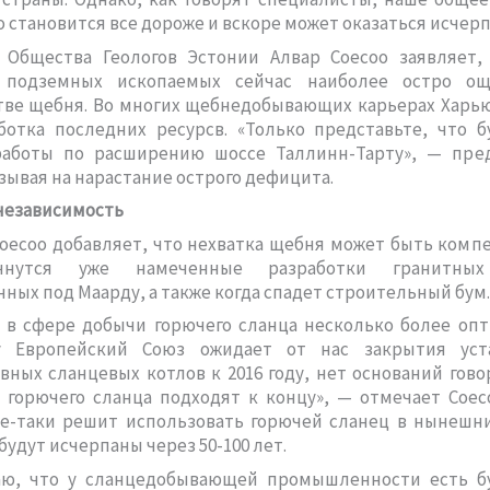
 становится все дороже и вскоре может оказаться исчер
 Общества Геологов Эстонии Алвар Соесоо заявляет, 
 подземных ископаемых сейчас наиболее остро о
тве щебня. Во многих щебнедобывающих карьерах Харью
отка последних ресурсв. «Только представьте, что б
работы по расширению шоссе Таллинн-Тарту», — пре
азывая на нарастание острого дефицита.
независимость
оесоо добавляет, что нехватка щебня может быть комп
чнутся уже намеченные разработки гранитных
ных под Маарду, а также когда спадет строительный бум.
 в сфере добычи горючего сланца несколько более опт
у Европейский Союз ожидает от нас закрытия ус
ных сланцевых котлов к 2016 году, нет оснований гово
 горючего сланца подходят к концу», — отмечает Соес
се-таки решит использовать горючей сланец в нынешни
будут исчерпаны через 50-100 лет.
аю, что у сланцедобывающей промышленности есть б