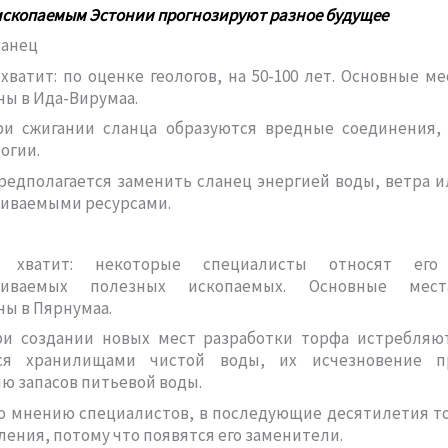
скопаемым Эстонии прогнозируют разное будущее
ланец
хватит: по оценке геологов, на 50-100 лет. Основные м
ы в Ида-Вирумаа.
ри сжигании сланца образуются вредные соединения,
огии.
редполагается заменить сланец энергией воды, ветра 
ливаемыми ресурсами.
о хватит: некоторые специалисты относят ег
вливаемых полезных ископаемых. Основные мес
ы в Пярнумаа.
ри создании новых мест разработки торфа истребляют
ся хранилищами чистой воды, их исчезновение п
 запасов питьевой воды.
по мнению специалистов, в последующие десятилетия т
ления, потому что появятся его заменители.