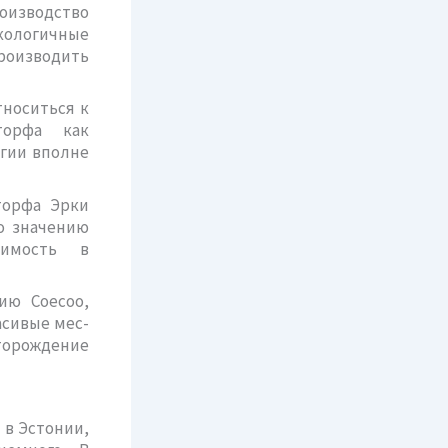
роизводство
кологичные
производить
тноситься к
торфа как
ргии вполне
торфа Эрки
о значению
симость в
ию Соесоо,
асивые мес­
сторождение
 в Эстонии,