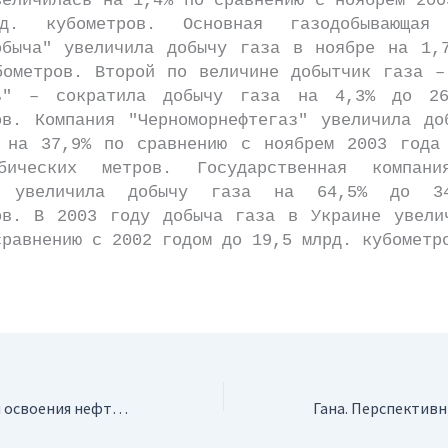
величилась на 1,4% по сравнению с ноябрем 200
д. кубометров. Основная газодобывающая 
обыча" увеличила добычу газа в ноябре на 1,
бометров. Второй по величине добытчик газа –
ть" – сократила добычу газа на 4,3% до 26
ов. Компания "Черноморнефтегаз" увеличила до
 на 37,9% по сравнению с ноябрем 2003 года
бических метров. Государственная компани
" увеличила добычу газа на 64,5% до 3
ов. В 2003 году добыча газа в Украине увели
сравнению с 2002 годом до 19,5 млрд. кубометр
Россия. Стратегия освоения нефти и газа континентального шельфа до 2020 г.