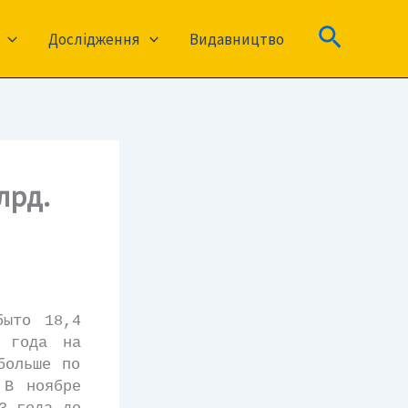
Пошук
Дослідження
Видавництво
лрд.
ыто 18,4
4 года на
больше по
 В ноябре