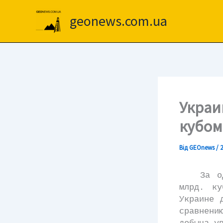
Перейти
до
geonews.com.ua
вмісту
Украи
кубом
Від
GEOnews
/
2
За один
млрд. ку
Украине 
сравнени