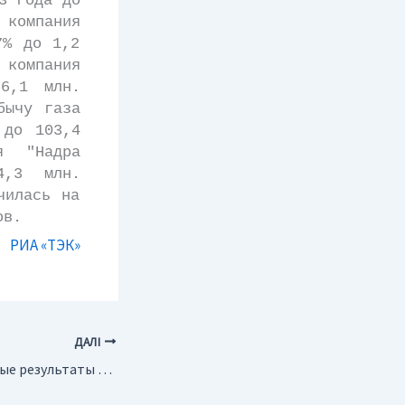
3 года до
компания
7% до 1,2
 компания
6,1 млн.
бычу газа
 до 103,4
я "Надра
4,3 млн.
чилась на
ов.
РИА «ТЭК»
ДАЛІ
Гана. Перспективные результаты ГРР на золоторудном проявлении Манкранхо