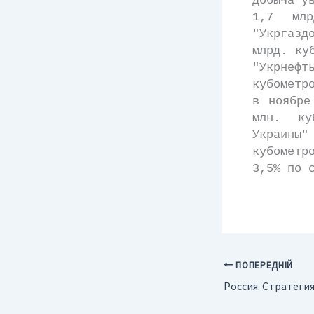
добыча у
1,7 млр
"Укргазд
млрд. ку
"Укрнеф
кубометр
в ноябре
млн. ку
Украины
кубометр
3,5% по 
ПОПЕРЕДНІЙ