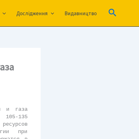
Пошук
Дослідження
Видавництво
аза
и и газа
ь 105-135
 ресурсов
гии при