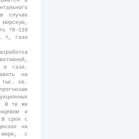
ержатся в
нтального
в случае
морскую,
ть 70-110
. т, газа
работка
ктивной,
и и газа.
авить на
 тыс. кв.
прогнозам
укционных
. В те же
енцевом и
 В срок с
цензии на
 море, с