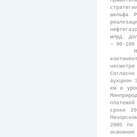
правител
стратеги
шельфа 
реализа
нефтегаз
млрд. до
– 90-100
Минист
контине
несмотря
Согласн
аукцион 
км и уро
Минприро
платежей
сроки 20
Печорско
2005 по 
освоени