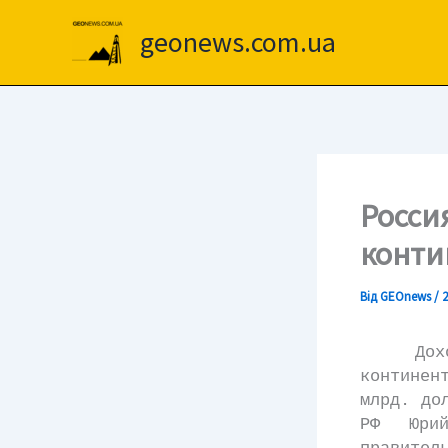
Перейти
до
geonews.com.ua
вмісту
Росси
конти
Від
GEOnews
/
2
Доходы 
континен
млрд. до
РФ Юри