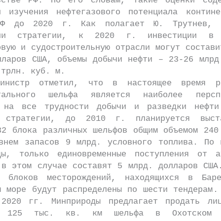
ьстве РФ. По его словам, такие оценки сод
и изучения нефтегазового потенциала контине
РФ до 2020 г. Как полагает Ю. Трутнев, 
ции стратегии, к 2020 г. инвестиции в 
овую и судостроительную отрасли могут состави
лларов США, объемы добычи нефти – 23-26 млрд
 трлн. куб. м.
р отметил, что в настоящее время раз
нтального шельфа является наиболее перспе
 на все трудности добычи и разведки нефт
о стратегии, до 2010 г. планируется выст
32 блока различных шельфов общим объемом 240
внем запасов 9 млрд. условного топлива. По 
ды, только единовременные поступления от а
 в этом случае составят 5 млрд. долларов США
 блоков месторождений, находящихся в Бар
м море будут распределены по шести тендерам.
2020 гг. Минприроды предлагает продать ли
е 125 тыс. кв. км шельфа в Охотском