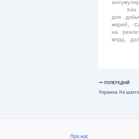
аккумули
Как отм
для добы
морей, С
на реали
млрд. до
ПОПЕРЕДНІЙ
Про нас