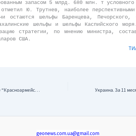
рованным запасом 5 млрд. 680 млн. т условного
етил Ю. Трутнев, наиболее перспективными 
чи остаются шельфы Баренцева, Печорского, 
ахалинские шельфы и шельфы Каспийского моря
зацию стратегии, по мнению министра, соста
лларов США.
ТИ
Украина. На шахте “Красноармейская-Западная” произошел взрыв метана
geonews.com.ua@gmail.com