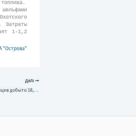
 топлива.
шельфами
Охотского
. Затраты
вят 1-1,2
А "Острова"
ДАЛІ
Украина. За 11 месяцев добыто 18,4 млрд. кубометров газа