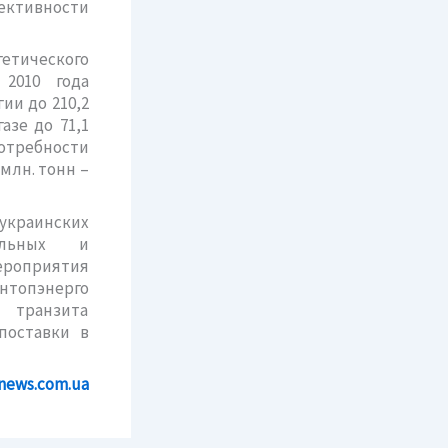
ективности
етического
 2010 года
ии до 210,2
азе до 71,1
 потребности
 млн. тонн –
украинских
альных и
ероприятия
топэнерго
 транзита
поставки в
news.com.ua