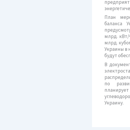
предприят
энергетиче
План меро
баланса У
предусмотр
млрд. кВт/
млрд. кубом
Украины в н
будут обес
В докумен
электро
распредел
по разви
планируе
углеводор
Украину.