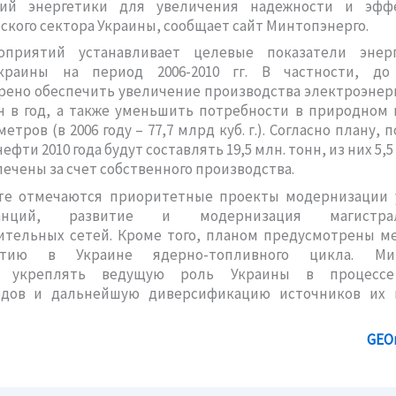
ий энергетики для увеличения надежности и эфф
ского сектора Украины, сообщает сайт Минтопэнерго.
приятий устанавливает целевые показатели энерг
краины на период 2006-2010 гг. В частности, до
ено обеспечить увеличение производства электроэнерг
ч в год, а также уменьшить потребности в природном г
етров (в 2006 году – 77,7 млрд куб. г.). Согласно плану,
ефти 2010 года будут составлять 19,5 млн. тонн, из них 5,5
печены за счет собственного производства.
те отмечаются приоритетные проекты модернизации 
станций, развитие и модернизация магистр
ительных сетей. Кроме того, планом предусмотрены м
тию в Украине ядерно-топливного цикла. Мин
т укреплять ведущую роль Украины в процессе
одов и дальнейшую диверсификацию источников их 
GEO