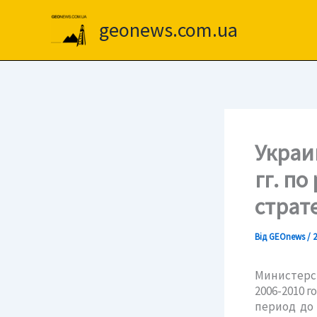
Перейти
до
geonews.com.ua
вмісту
Украи
гг. п
страт
Від
GEOnews
/
2
Министерс
2006-2010 
период до 