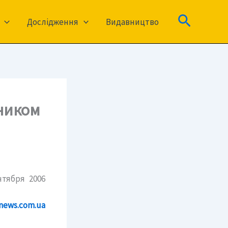
Пошук
Дослідження
Видавництво
тником
тября 2006
news.com.ua