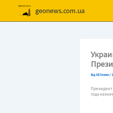
Перейти
до
geonews.com.ua
вмісту
Украи
Прези
Від
GEOnews
/
2
Президент
года назна