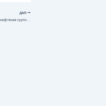
ДАЛІ
Россия. Румынская нефтяная группа “Petrom” купила лицензию на геологоразведку