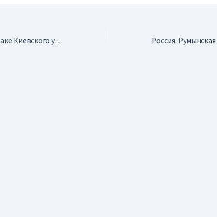
Украина. На геолфаке Киевского университета откроют лабораторию биосейсмологии