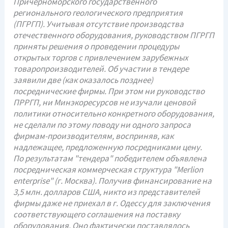
Причерноморского государственного
регионального геологического предприятия
(ПГРГП). Учитывая отсутствие производства
отечественного оборудования, руководством ПГРГП
приняты решения о проведении процедуры
открытых торгов с привлечением зарубежных
товаропроизводителей. Об участии в тендере
заявили две (как оказалось позднее)
посреднические фирмы. При этом ни руководство
ПРРГП, ни Минэкоресурсов не изучали ценовой
политики относительно конкретного оборудования,
не сделали по этому поводу ни одного запроса
фирмам-производителям, восприняв, как
надлежащее, предложенную посредниками цену.
По результатам "тендера" победителем объявлена
посредническая коммерческая структура "Merlion
enterprise" (г. Москва). Получив финансирование на
3,5 млн. долларов США, никто из представителей
фирмы даже не приехал в г. Одессу для заключения
соответствующего соглашения на поставку
оборудования. Оно фактически поставлялось