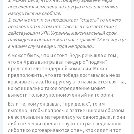
1. может быть, что к настоящему времени мера
пресечения изменена на другую и человек может
находиться на свободе.
2. если же нет, и он продолжает "сидеть" то ничего
незаконного в этом нет, так как в соответствие с
действующим УПК Украины максимальный срок
нахождения обвиняемого под стражей 18 месяцев (а
в нашем случае еще и года не прошло.)
А может быть, что и стоит. Ведь речь шла о том,
что он 4 раза выигрывал тендер с "подачи"
председателя тендерной комиссии. Можно
предположить, что эта победа доставалась не за
красивые глаза. По-другому это называется взятка,
но официально такое определение может
вынести только уполномоченный на то орган.
Если те, кому он давал, "при делах", то им
выгодно, чтобы вопросы о взятке никоим образом
не всплывали в материалах уголовного дела, и они
либо всячески препятствуют его расследованию
либо тихо договариваются с тем, кто сидит и тот