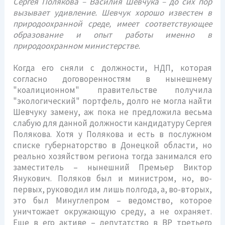
Сергея Полякова – Василия Шевчука – до сих пор
вызывает удивление. Шевчук хорошо известен в
природоохранной среде, имеет соответствующее
образование и опыт работы именно в
природоохранном министерстве.
Когда его сняли с должности, НДП, которая
согласно договоренностям в нынешнему
"коалиционном" правительстве получила
"экологический" портфель, долго не могла найти
Шевчуку замену, аж пока не предложила весьма
слабую для данной должности кандидатуру Сергея
Полякова. Хотя у Полякова и есть в послужном
списке губернаторство в Донецкой области, но
реально хозяйством региона тогда занимался его
заместитель – нынешний Премьер Виктор
Янукович. Поляков был и министром, но, во-
первых, руководил им лишь полгода, а, во-вторых,
это был Минуглепром – ведомство, которое
уничтожает окружающую среду, а не охраняет.
Еще в его активе – депутатство в ВР третьего