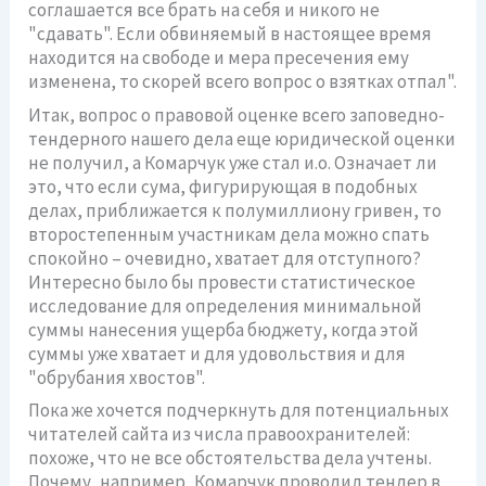
соглашается все брать на себя и никого не
"сдавать". Если обвиняемый в настоящее время
находится на свободе и мера пресечения ему
изменена, то скорей всего вопрос о взятках отпал".
Итак, вопрос о правовой оценке всего заповедно-
тендерного нашего дела еще юридической оценки
не получил, а Комарчук уже стал и.о. Означает ли
это, что если сума, фигурирующая в подобных
делах, приближается к полумиллиону гривен, то
второстепенным участникам дела можно спать
спокойно – очевидно, хватает для отступного?
Интересно было бы провести статистическое
исследование для определения минимальной
суммы нанесения ущерба бюджету, когда этой
суммы уже хватает и для удовольствия и для
"обрубания хвостов".
Пока же хочется подчеркнуть для потенциальных
читателей сайта из числа правоохранителей:
похоже, что не все обстоятельства дела учтены.
Почему, например, Комарчук проводил тендер в