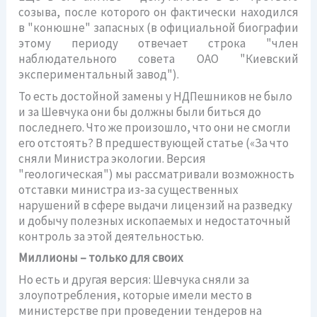
созыва, после которого он фактически находился
в "конюшне" запасных (в официальной биографии
этому периоду отвечает строка "член
наблюдательного совета ОАО "Киевский
экспериментальный завод").
То есть достойной замены у НДПешников не было
и за Шевчука они бы должны были биться до
последнего. Что же произошло, что они не смогли
его отстоять? В предшествующей статье («За что
сняли Министра экологии. Версия
"геологическая") мы рассматривали возможность
отставки министра из-за существенных
нарушений в сфере выдачи лицензий на разведку
и добычу полезных ископаемых и недостаточный
контроль за этой деятельностью.
Миллионы – только для своих
Но есть и другая версия: Шевчука сняли за
злоупотребления, которые имели место в
министерстве при проведении тендеров на