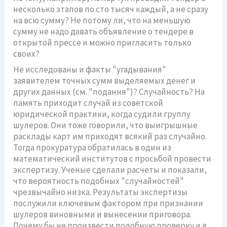
несколько этапов по сто тысяч каждый, а не сразу
на всю сумму? Не потому ли, что на меньшую
сумму не надо давать объявление о тендере в
открытой прессе и можно пригласить только
своих?
Не исследованы и факты "угадывания"
заявителем точных сумм выделяемых денег и
других данных (см. "подання")? Случайность? На
память приходит случай из советской
юридической практики, когда судили группу
шулеров. Они тоже говорили, что выигрышные
расклады карт им приходят всякий раз случайно.
Тогда прокуратура обратилась в один из
математический институтов с просьбой провести
экспертизу. Ученые сделали расчеты и показали,
что вероятность подобных "случайностей"
чрезвычайно низка. Результаты экспертизы
послужили ключевым фактором при признании
шулеров виновными и вынесении приговора.
Почему бы не произвести подобную проверку и в