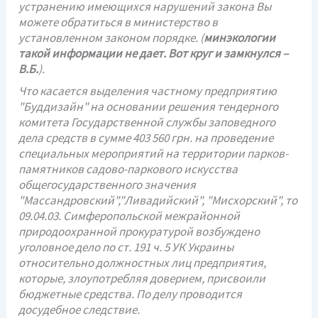
устранению имеющихся нарушений закона Вы
можете обратиться в министерство в
установленном законом порядке. (
минэкологии
такой информации не дает. Вот круг и замкнулся –
В.Б.
).
Что касается выделения частному предприятию
"Буддизайн" на основании решения тендерного
комитета Государственной службы заповедного
дела средств в сумме 403 560 грн. на проведение
специальных мероприятий на территории парков-
памятников садово-паркового искусства
общегосударственного значения
"Массандровский","Ливадийский", "Мисхорский", то
09.04.03. Симферопольской межрайонной
природоохранной прокуратурой возбуждено
уголовное дело по ст. 191 ч. 5 УК Украины
относительно должностных лиц предприятия,
которые, злоупотребляя доверием, присвоили
бюджетные средства. По делу проводится
досудебное следствие.