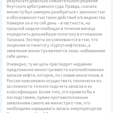
результате довольно сомнительного решения
Якутского арбитражного суда. Правда, сначала
министр был намерен разобраться с законностью
и обоснованностью таких действий его ведомства.
Намерен он и по сей день – в частности, на
прошлой неделе пообещал в течение месяца
определить дальнейшую политику в отношении
Талакана. Эксперты не сомневаются в том, что
лицензия останется у «Сургутнефтегаза», а
заявления министра являются лишь «набиванием
себе цены».
Очевидно, ту же цель преследует недавнее
предложение министра ввести налогообложение
запасов нефти, которое, по словам аналитиков, в
России невозможно осуществить технически из-
за сложности точного подсчета запасов и их
классификации. Более того, это привело бы к
последствиям, прямо противоположным
заявлениям самого же министра о том, что
необходимо наращивать запасы энергоресурсов.