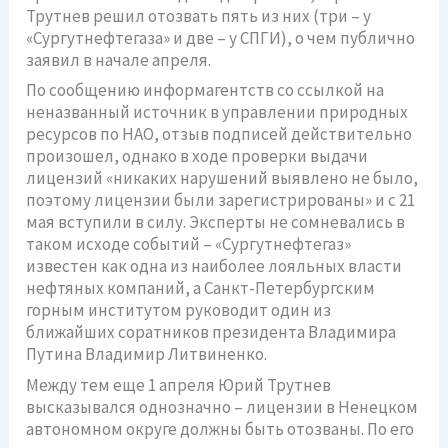
Трутнев решил отозвать пять из них (три – у
«Сургутнефтегаза» и две – у СПГИ), о чем публично
заявил в начале апреля.
По сообщению информагентств со ссылкой на
неназванный источник в управлении природных
ресурсов по НАО, отзыв подписей действительно
произошел, однако в ходе проверки выдачи
лицензий «никаких нарушений выявлено не было,
поэтому лицензии были зарегистрированы» и с 21
мая вступили в силу. Эксперты не сомневались в
таком исходе событий – «Сургутнефтегаз»
известен как одна из наиболее лояльных власти
нефтяных компаний, а Санкт-Петербургским
горным институтом руководит один из
ближайших соратников президента Владимира
Путина Владимир Литвиненко.
Между тем еще 1 апреля Юрий Трутнев
высказывался однозначно – лицензии в Ненецком
автономном округе должны быть отозваны. По его