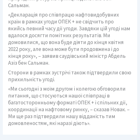
Сальман.
«Декларація про співпрацю нафтовидобувних
країн в рамках угоди ОПЕК + не свідчить про
якийсь певний часу дії угоди. Завдяки цій угоді нам
вдалося досягти помітних результатів. Ми
домовилися, що вона буде діяти до кінця квітня
2022 року, але вона може бути продовжена і до
кінця року», – заявив саудівський міністр Абдель
Азіз бен Сальман.
Сторони в рамках зустрічі також підтвердили свою
прихильність угоді.
«Ми сьогодні з моїм другом і колегою обговорили
питання, що стосуються нашої співпраці в
багатосторонньому форматі ОПЕК + і спільних дії,
координації на нафтовому ринку, – сказав Новак. –
Ми ще раз підтвердили нашу відданість тим
домовленостям, які наразі діють».