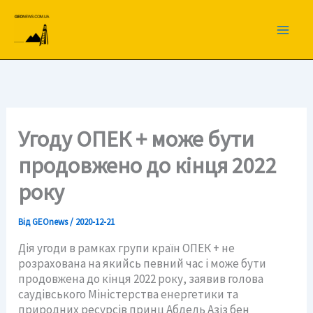
Перейти
до
вмісту
Угоду ОПЕК + може бути
продовжено до кінця 2022
року
Від
GEOnews
/
2020-12-21
Дія угоди в рамках групи країн ОПЕК + не
розрахована на якийсь певний час і може бути
продовжена до кінця 2022 року, заявив голова
саудівського Міністерства енергетики та
природних ресурсів принц Абдель Азіз бен