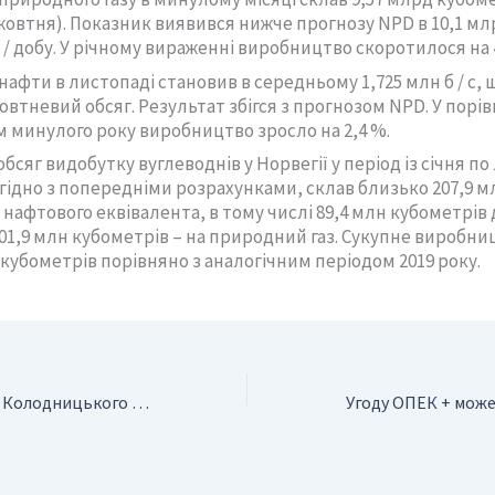
 жовтня). Показник виявився нижче прогнозу NPD в 10,1 мл
/ добу. У річному вираженні виробництво скоротилося на 
афти в листопаді становив в середньому 1,725 ​​млн б / с, щ
овтневий обсяг. Результат збігся з прогнозом NPD. У порів
 минулого року виробництво зросло на 2,4 %.
бсяг видобутку вуглеводнів у Норвегії у період із січня п
згідно з попередніми розрахунками, склав близько 207,9 м
 нафтового еквівалента, в тому числі 89,4 млн кубометрів
101,9 млн кубометрів – на природний газ. Сукупне виробни
 кубометрів порівняно з аналогічним періодом 2019 року.
Свердловину №15 Колодницького родовища споруджено новою установкою