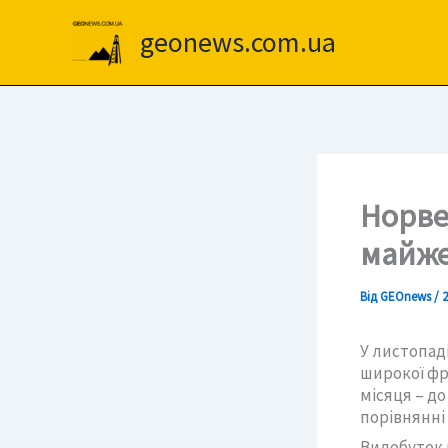
Перейти
до
geonews.com.ua
вмісту
Норве
майже
Від
GEOnews
/
2
У листопад
широкої фр
місяця – до
порівнянні 
Видобуток п