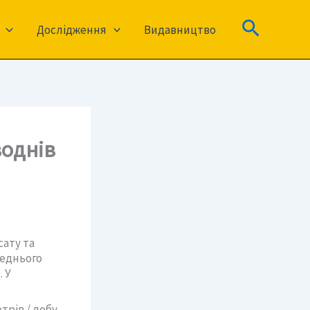
Пошук
Дослідження
Видавництво
воднів
сату та
реднього
. У
рів / добу.