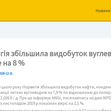
Новини
гія збільшила видобуток вугле
 на 8 %
020-12-21
і цього року Норвегія збільшила видобуток нафти, конден
акції легких вуглеводнів на 7,9 % по відношенню до попе
 2,026 б / д. Про це інформує ANGI, посилаючись на дані NPD
з листопадом 2019 р показник виріс на 2,1 %.
риродного газу в минулому місяці склав 9,57 млрд кубомет