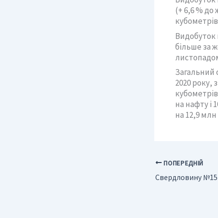
(+ 6,6 % до
кубометрів 
Видобуток н
більше за ж
листопадом
Загальний о
2020 року, 
кубометрів
на нафту і 
на 12,9 млн
ПОПЕРЕДНІЙ