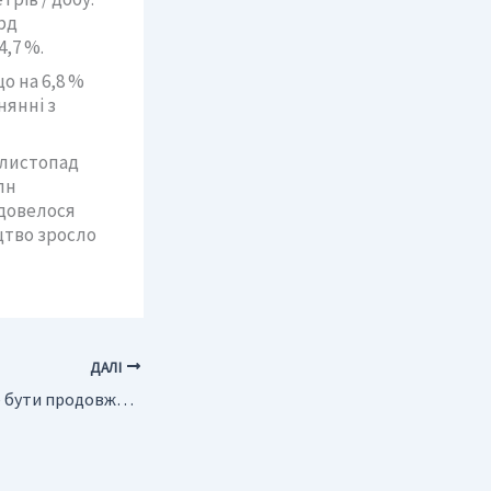
рд
4,7 %.
о на 6,8 %
нянні з
о листопад
лн
 довелося
цтво зросло
ДАЛІ
Угоду ОПЕК + може бути продовжено до кінця 2022 року