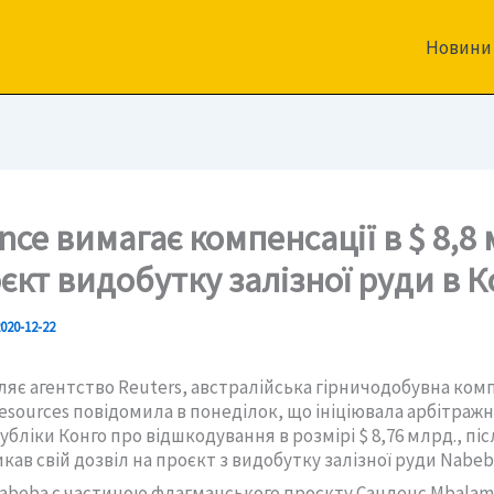
Новини
ce вимагає компенсації в $ 8,8
єкт видобутку залізної руди в К
020-12-22
ляє агентство Reuters, австралійська гірничодобувна ком
esources повідомила в понеділок, що ініціювала арбітраж
бліки Конго про відшкодування в розмірі $ 8,76 млрд., післ
кав свій дозвіл на проєкт з видобутку залізної руди Nabeb
Nabeba є частиною флагманського проєкту Санденс Mbala