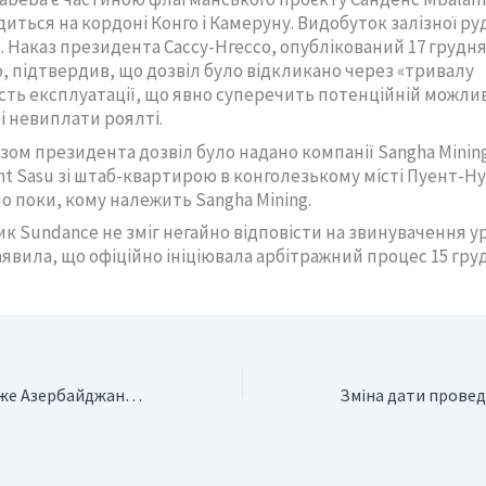
иться на кордоні Конго і Камеруну. Видобуток залізної ру
 Наказ президента Сассу-Нгессо, опублікований 17 грудня
о, підтвердив, що дозвіл було відкликано через «тривалу
сть експлуатації, що явно суперечить потенційній можли
і невиплати роялті.
зом президента дозвіл було надано компанії Sangha Minin
t Sasu зі штаб-квартирою в конголезькому місті Пуент-Ну
о поки, кому належить Sangha Mining.
к Sundance не зміг негайно відповісти на звинувачення ур
явила, що офіційно ініціювала арбітражний процес 15 гру
Фінляндія допоможе Азербайджану диверсифікувати економіку від нафти і газу