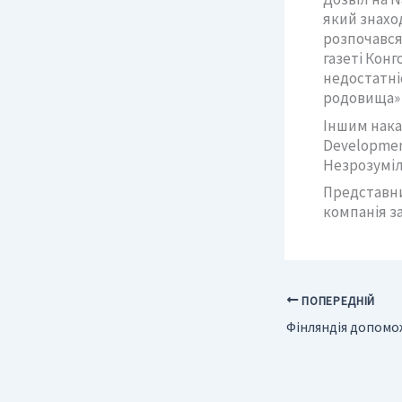
який знаход
розпочався.
газеті Конг
недостатні
родовища» 
Іншим нака
Developmen
Незрозуміл
Представни
компанія за
ПОПЕРЕДНІЙ