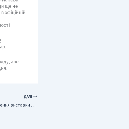
ди ще не
 в офіційній
вості
g
ар.
яду, але
дня.
ДАЛІ
Зміна дати проведення виставки “Нафта. Газ. Сервіс-2021”