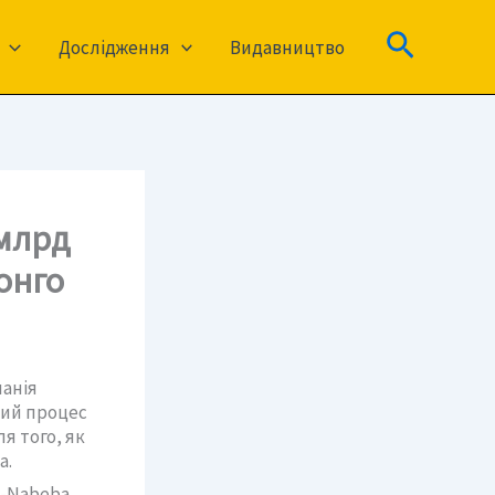
Пошук
Дослідження
Видавництво
 млрд
онго
панія
ний процес
я того, як
a.
m-Nabeba,