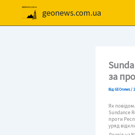
Перейти
до
geonews.com.ua
вмісту
Sundan
за про
Від
GEOnews
/
2
Як повідом
Sundance R
проти Респу
уряд відкли
Дозвіл на 