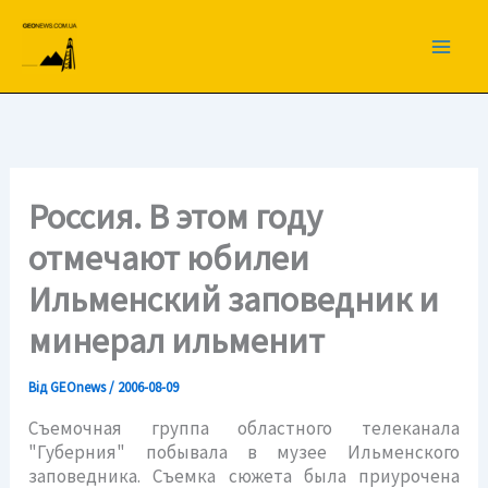
Перейти
до
вмісту
Россия. В этом году
отмечают юбилеи
Ильменский заповедник и
минерал ильменит
Від
GEOnews
/
2006-08-09
Съемочная группа областного телеканала
"Губерния" побывала в музее Ильменского
заповедника. Съемка сюжета была приурочена