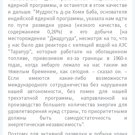
ядерной программы, и останется в этом качестве
и дальше. "Мудрость д-ра Хоми Баба, основателя
индийской ядерной программы, указала нам идти
по пути разведки урана (низкого качества, с
содержанием 0,26%) и его добычи [на
месторождении "Джадугуда", несмотря на то, что
у нас было два реактора с кипящей водой на АЭС
"Тарапур", которые работали на обогащенном
топливе, привозимом из-за границы в 1960-х
годах, когда эмбарго лежало на нас таким же
тяжелым бременем, как сегодня. – сказал он. –
Если имеются какие-либо возможности
международного сотрудничества без нарушения
нашей автономности, без помех для нашей
трехэтапной программы, направленной на
производство большего количества энергии для
удовлетворения нужд страны, то приоритетными
должны быть самодостаточность и
энергетическая независимость".
Поэтому для активной разведки и добычи урана