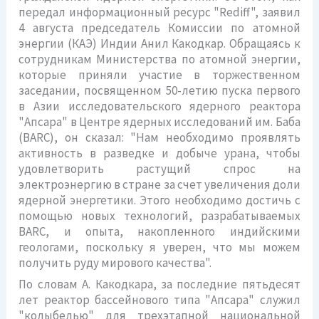
передал информационный ресурс "Rediff", заявил
4 августа председатель Комиссии по атомной
энергии (КАЭ) Индии Анил Какодкар. Обращаясь к
сотрудникам Министерства по атомной энергии,
которые приняли участие в торжественном
заседании, посвященном 50-летию пуска первого
в Азии исследовательского ядерного реактора
"Апсара" в Центре ядерных исследований им. Баба
(BARC), он сказал: "Нам необходимо проявлять
активность в разведке и добыче урана, чтобы
удовлетворить растущий спрос на
электроэнергию в стране за счет увеличения доли
ядерной энергетики. Этого необходимо достичь с
помощью новых технологий, разрабатываемых
BARC, и опыта, накопленного индийскими
геологами, поскольку я уверен, что мы можем
получить руду мирового качества".
По словам А. Какодкара, за последние пятьдесят
лет реактор бассейнового типа "Апсара" служил
"колыбелью" для трехэтапной национальной