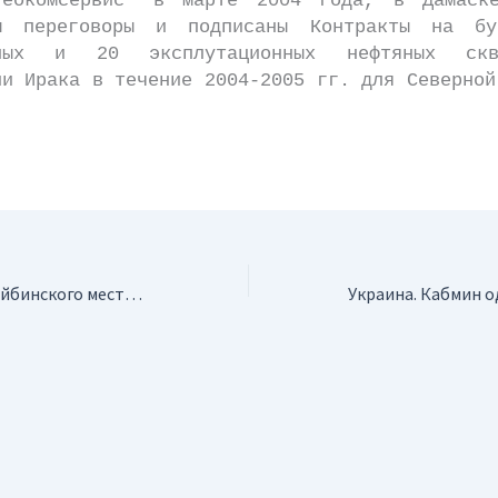
геокомсервис" в марте 2004 года, в Дамаск
ны переговоры и подписаны Контракты на бу
чных и 20 эксплутационных нефтяных ск
ии Ирака в течение 2004-2005 гг. для Северной
.
Россия. Оценка Сейбинского месторождения марганца завершится к 2007 году