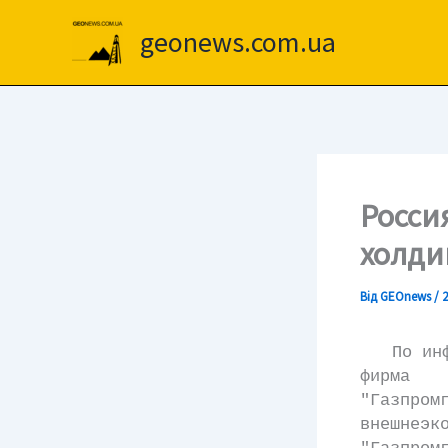
Перейти
до
geonews.com.ua
вмісту
Росси
холди
Від
GEOnews
/
2
По инфор
фирма 
"Газпро
внешнеэ