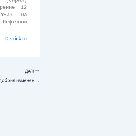
е (Сирия)
рение 12
важин на
 Нефтяной
Derrick.ru
ДАЛІ
Украина. Кабмин одобрил изменения в Закон “О нефти и газе”