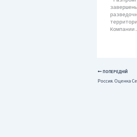
"Газпром
заверше
разведо
территор
Компании
ПОПЕРЕДНІЙ