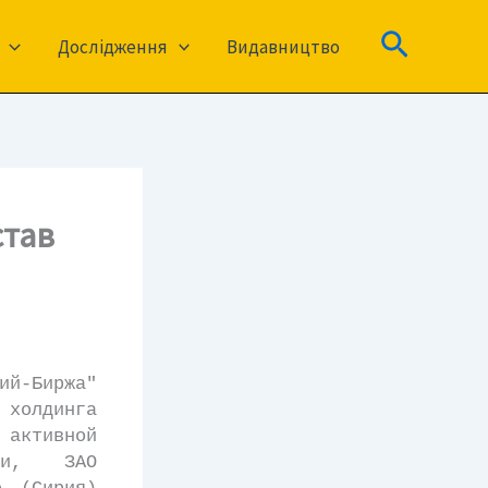
Пошук
Дослідження
Видавництво
став
ий-Биржа"
олдинга
активной
сти, ЗАО