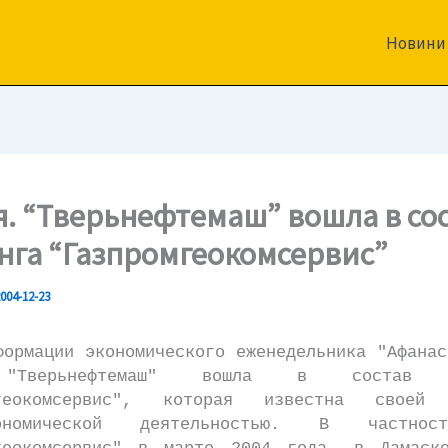
Новини
я. “Тверьнефтемаш” вошла в со
нга “Газпромгеокомсервис”
004-12-23
мации экономического еженедельника "Афанас
"Тверьнефтемаш" вошла в состав х
мгеокомсервис", которая известна своей 
кономической деятельностью. В частно