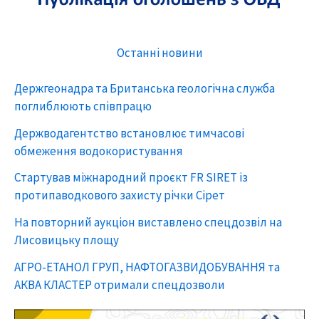
Останні новини
Держгеонадра та Британська геологічна служба
поглиблюють співпрацю
Держводагентство встановлює тимчасові
обмеження водокористування
Стартував міжнародний проєкт FR SIRET із
протипаводкового захисту річки Сірет
На повторний аукціон виставлено спецдозвіл на
Лисовицьку площу
АГРО-ЕТАНОЛ ГРУП, НАФТОГАЗВИДОБУВАННЯ та
АКВА КЛАСТЕР отримали спецдозволи