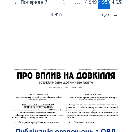
←
Попередній
1
…
4 949
4 950
4 951
…
4 955
Далі
→