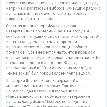
проявляют вулканическую деятельность, такую,
например, как газовые выбросы. Живущим рядом с
вулканами японцам очень часто приходится
говорить: «Сиката-га най».
Святыня японцев гора Фудзи – вулкан,
извергавшийся последний раз в 1707 году. Он
считается «потухшим», но отнесен к категории «В»
из-за наблюдаемых время от времени
вулканических толчков. Но японцы любят и
почитают Фудзи несмотря на то, что в прошлом
она приносила им, мягко говоря, неприятности. Во
время последнего извержения Фудзи,
расположенный в 120 км от вулкана город Эдо
(ныне Токио) был покрыт слоем пепла в 15 см.
В истории Японии много извержений с
многочисленными жертвами. Так, вулкан
Бандайсан дал название извержениям
«бандайсанского типа». Во время извержения
вулкана Бандайсан в 1888 году целая долина
площадью 71 кв. км была покрыта грязевыми