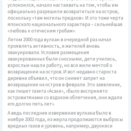
успокоился, начало настаивать на том, чтобы им
официально разрешили возвратиться на остров,
поскольку «там могилы предков». И это тоже черта
японского национального характера – сильнейшая
«любовь к отеческим гробам».
Летом 2000 года вулкан в очередной раз начал
проявлять активность, и жителей вновь
эвакуировали. Условия размещения
эвакуированных были сносными, дети учились,
взрослые нашли работу, но все жили мечтой о
возвращении на остров. И вот недавно староста
деревни объявил, что он снимет запрет на
возвращение на остров в феврале. Это заявление,
как пишет газета «Асахи», «было воспринято
островитянами со вздохом облегчения, они ждали
его долгих пять лет».
А ведь последнее извержение вулкана было в
ноябре 2002 года, из жерла продолжаются выбросы
вредных газов и уровень, например, двуокиси