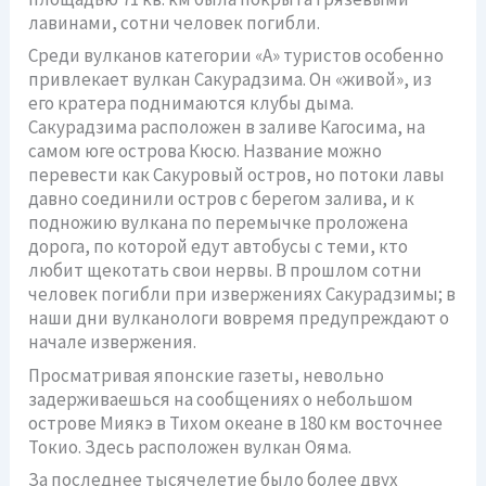
лавинами, сотни человек погибли.
Среди вулканов категории «А» туристов особенно
привлекает вулкан Сакурадзима. Он «живой», из
его кратера поднимаются клубы дыма.
Сакурадзима расположен в заливе Кагосима, на
самом юге острова Кюсю. Название можно
перевести как Сакуровый остров, но потоки лавы
давно соединили остров с берегом залива, и к
подножию вулкана по перемычке проложена
дорога, по которой едут автобусы с теми, кто
любит щекотать свои нервы. В прошлом сотни
человек погибли при извержениях Сакурадзимы; в
наши дни вулканологи вовремя предупреждают о
начале извержения.
Просматривая японские газеты, невольно
задерживаешься на сообщениях о небольшом
острове Миякэ в Тихом океане в 180 км восточнее
Токио. Здесь расположен вулкан Ояма.
За последнее тысячелетие было более двух