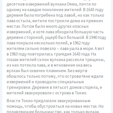
десятков извержений вулкана Ояма, почти по
одному на каждое поколение жителей. В 1643 году
деревня была погребена под лавой, но как только
лава остыла, жители построили дома на прежних
местах. Потом было много других опасных
извержений, и хотя лава обходила большую часть
деревни стороной, ущерб был большой. В 1940 году
лава покрыла несколько полей, в 1962 году
жителям сильно повезло – лава ушла в море. А вот
в 1983 году повторилась трагедия 1643 года. На
глазах жителей склон вулкана рассекли трещины,
из них потекла лава, и в мгновение ока весь
вулкан был охвачен пламенем. Без жертв
обошлось только потому, что островитяне ждали
извержений и проводили специальные
тренировки. Деревня в пятьсот домов сгорела, и
жителей эвакуировали с острова в Токио.
Власти Токио предлагали эвакуированным
помощь, чтобы обустроиться на новых местах. Но
подавляющее большинство, как только вулкан