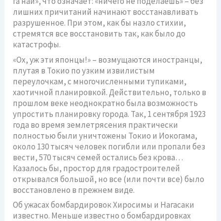
га най», что означает: «ничего не поделаешь» – без
лишних причитаний начинают восстанавливать
разрушенное. При этом, как бы назло стихии,
стремятся все восстановить так, как было до
катастрофы.
«Ох, уж эти японцы!» – возмущаются иностранцы,
плутая в Токио по узким извилистым
переулочкам, с многочисленными тупиками,
хаотичной планировкой. Действительно, только в
прошлом веке неоднократно была возможность
упростить планировку города. Так, 1 сентября 1923
года во время землетрясения практически
полностью были уничтожены Токио и Иокогама,
около 130 тысяч человек погибли или пропали без
вести, 570 тысяч семей остались без крова…
Казалось бы, простор для градостроителей
открывался большой, но все (или почти все) было
восстановлено в прежнем виде.
Об ужасах бомбардировок Хиросимы и Нагасаки
известно. Меньше известно о бомбардировках