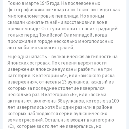
Токио в марте 1945 года. На послевоенных
фотографиях жилые кварталы Токио выглядят как
многокилометровые пепелища. Но японцы
сказали «сиката-га най» и восстановили все в
прежнем виде. Отступили они от своих традиций
только перед Токийской Олимпиадой, когда
проложили в городе несколько многополосных
автомобильных магистралей,
Еще одна напасть – вулканическая активность на
Японских островах. По степени вероятности
извержения японские вулканы разбиты на три
категории. К категории «А», или «высокого риска
извержения», отнесены 13 вулканов, каждый из
которых за последнее столетие извергался
несколько раз. В категорию «В», или «весьма
активных», включены 36 вулканов, которые за 100
лет извергались хотя бы один раз или в районе
которых наблюдаются серии вулканических
землетрясений. Остальные входят в категорию
«С», которые за сто лет не извергались, но