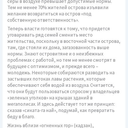
серы в воздухе превышает допустимые нормы.
Тем не менее 70% жителей острова изъявили
желание возвратиться на остров «под
собственную ответственность».
Теперь власти готовятся к тому, что придется
уговаривать ряд семей сменить место
жительства, поскольку в восточной части острова,
там, где стояли их дома, загазованность выше
нормы. Знают островитяне и о неизбежных
проблемах с работой, но тем не менее смотрят в
будущее с оптимизмом, и прежде всего –
молодежь. Некоторые собираются разводить на
застывших потоках лавы растения, которые
обеспечивают себя водой из воздуха. Считается,
что они будут пользоваться спросом у владельцев
«зеленых уголков» на крышах зданий в
мегаполисах. И здесь действует тот же принцип:
сказав «сиката-га най», подумай, как превратить
беду в благо.
Жизнь вблизи «огненных гор» (кадзан),