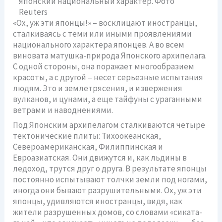
«Ох, уж эти японцы!» – восклицают иностранцы,
сталкиваясь с теми или иными проявлениями
национального характера японцев. А во всем
виновата матушка-природа Японского архипелага.
С одной стороны, она поражает многообразием
красоты, а с другой – несет серьезные испытания
людям. Это и землетрясения, и извержения
вулканов, и цунами, а еще тайфуны с ураганными
ветрами и наводнениями.
Под Японским архипелагом сталкиваются четыре
тектонические плиты: Тихоокеанская,
Североамериканская, Филиппинская и
Евроазиатская. Они движутся и, как льдины в
ледоход, трутся друг о друга. В результате японцы
постоянно испытывают толчки земли под ногами,
иногда они бывают разрушительными. Ох, уж эти
японцы, удивляются иностранцы, видя, как
жители разрушенных домов, со словами «сиката-