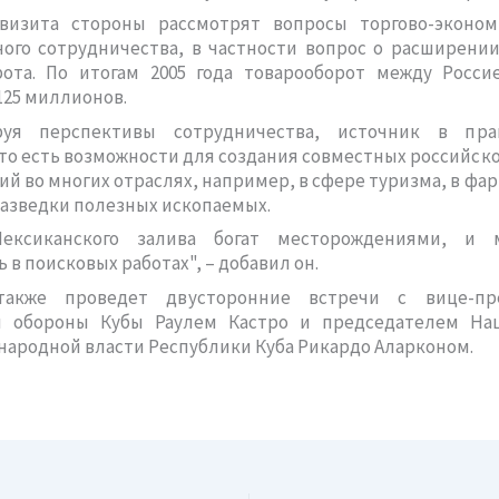
визита стороны рассмотрят вопросы торгово-эконом
ого сотрудничества, в частности вопрос о расширени
рота. По итогам 2005 года товарооборот между Росси
125 миллионов.
уя перспективы сотрудничества, источник в пра
то есть возможности для создания совместных российск
й во многих отраслях, например, в сфере туризма, в фа
разведки полезных ископаемых.
ексиканского залива богат месторождениями, и 
 в поисковых работах", – добавил он.
также проведет двусторонние встречи с вице-пре
 обороны Кубы Раулем Кастро и председателем На
народной власти Республики Куба Рикардо Аларконом.