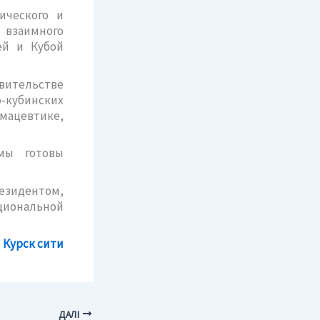
ического и
и взаимного
ей и Кубой
вительстве
о-кубинских
рмацевтике,
мы готовы
зидентом,
циональной
Курск сити
ДАЛІ