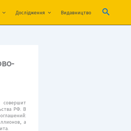
Пошук
Дослідження
Видавництво
ово-
 совершит
ства РФ. В
оглашений:
ллионов, а
ита.