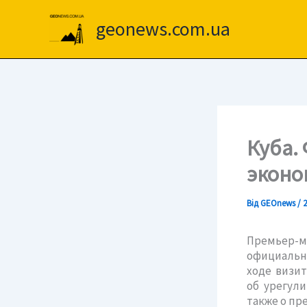
Перейти
до
geonews.com.ua
вмісту
Куба.
эконо
Від
GEOnews
/
2
Премьер-
официальн
ходе визи
об урегул
также о пр