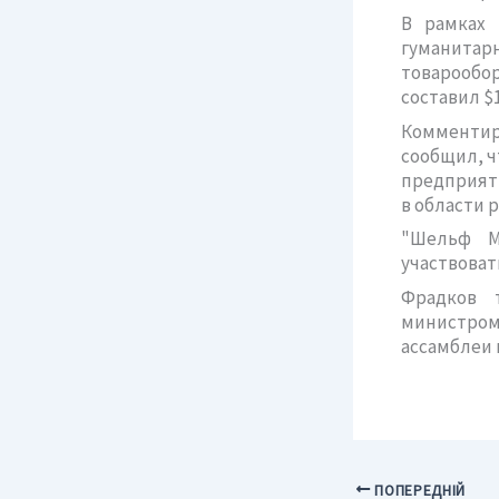
В рамках 
гуманитарн
товарообо
составил $
Комментир
сообщил, ч
предприяти
в области 
"Шельф М
участвовать
Фрадков 
министром
ассамблеи 
ПОПЕРЕДНІЙ