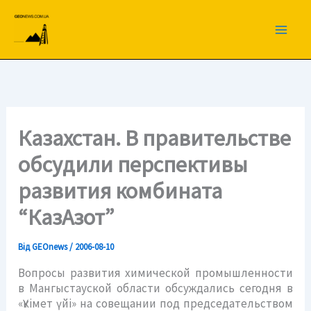
Перейти
до
вмісту
Казахстан. В правительстве
обсудили перспективы
развития комбината
“КазАзот”
Від
GEOnews
/
2006-08-10
Вопросы развития химической промышленности
в Мангыстауской области обсуждались сегодня в
«Үкімет үйі» на совещании под председательством