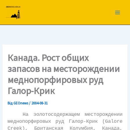
Перейти
до
вмісту
Канада. Рост общих
запасов на месторождении
меднопорфировых руд
Галор-Крик
Від
GEOnews
/
2004-08-31
На золотосодержащем месторождении
меднопорфировых руд Галор-Крик (Galore
Creek), Британская Колумбия, Канада,