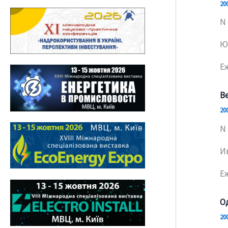
20
N 
Ю
E
В
20
N 
И
E
О
20