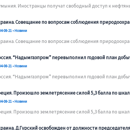
умыния. Иностранцы получат свободный доступ к нефтя
краина. Совещание по вопросам соблюдения природоохра
04-08-21
•
Новини
краина. Совещание по вопросам соблюдения природоохра
оссия. “Надымгазпром” перевыполнил годовой план добы
04-08-21
•
Новини
оссия. “Надымгазпром” перевыполнил годовой план добы
реция. Произошло землетрясение силой 5,3 балла по шкал
04-08-21
•
Новини
реция. Произошло землетрясение силой 5,3 балла по шкал
краина. Д.Гурский освобожден от должности председател