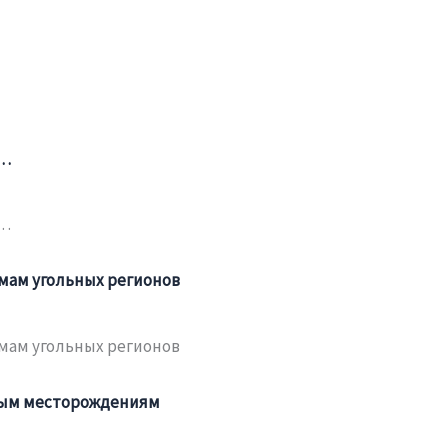
и…
и…
емам угольных регионов
емам угольных регионов
ным месторождениям