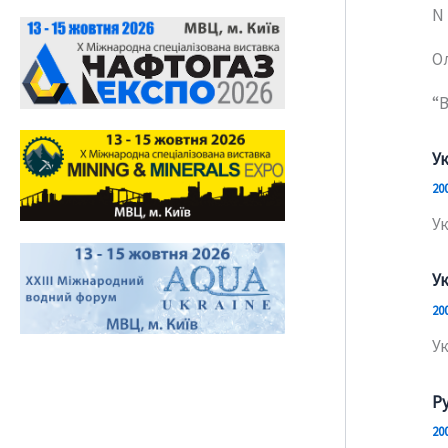
N 
О
“
У
20
У
У
20
У
Р
20