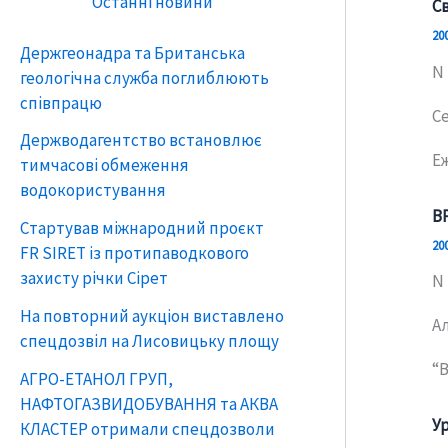
Останні новини
С
20
Держгеонадра та Британська
N 
геологічна служба поглиблюють
співпрацю
С
Держводагентство встановлює
E
тимчасові обмеження
водокористування
B
Стартував міжнародний проєкт
20
FR SIRET із протипаводкового
захисту річки Сірет
N 
На повторний аукціон виставлено
А
спецдозвіл на Лисовицьку площу
“
АГРО-ЕТАНОЛ ГРУП,
НАФТОГАЗВИДОБУВАННЯ та АКВА
У
КЛАСТЕР отримали спецдозволи