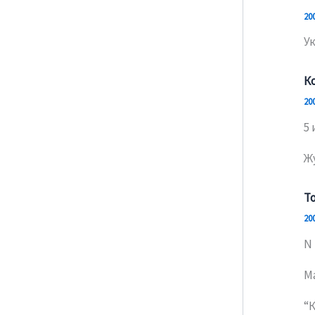
20
У
К
20
5 
Ж
То
20
N 
М
“