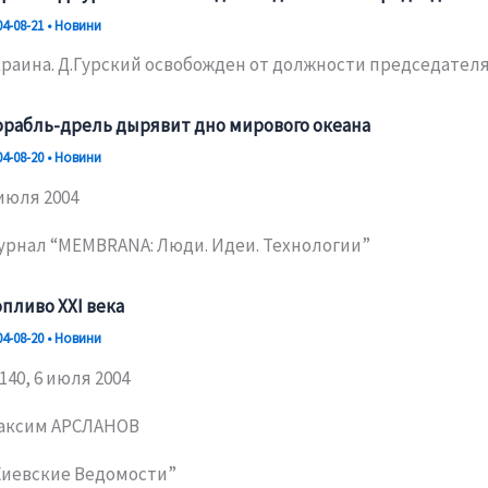
04-08-21
•
Новини
краина. Д.Гурский освобожден от должности председател
орабль-дрель дырявит дно мирового океана
04-08-20
•
Новини
июля 2004
урнал “MEMBRANA: Люди. Идеи. Технологии”
пливо ХХI века
04-08-20
•
Новини
140, 6 июля 2004
аксим АРСЛАНОВ
Киевские Ведомости”