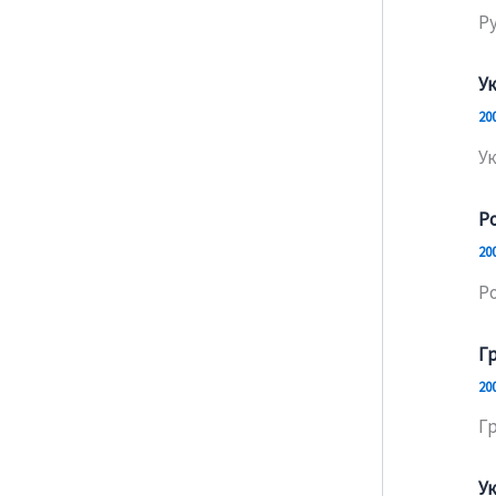
Р
У
20
У
Р
20
Р
Г
20
Г
У