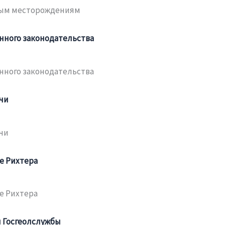
ным месторождениям
нного законодательства
нного законодательства
чи
чи
е Рихтера
е Рихтера
я Госгеолслужбы