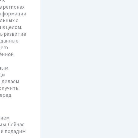
в регионах
информации
льных с
 в целом.
ь развитие
е данные
его
венной
нным
ды
и делаем
олучить
еред.
нием
мы. Сейчас
ни подадим