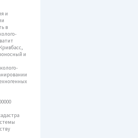
я и
ми
ь в
колого-
ватит
Кривбасс,
роносный и
колого-
ланировании
ехногенных
00000
кадастра
истемы
ству