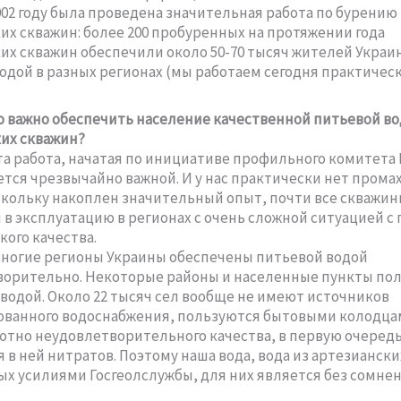
02 году была проведена значительная работа по бурению
их скважин: более 200 пробуренных на протяжении года
их скважин обеспечили около 50-70 тысяч жителей Украи
одой в разных регионах (мы работаем сегодня практическ
о важно обеспечить население качественной питьевой во
их скважин?
 работа, начатая по инициативе профильного комитета
ется чрезвычайно важной. И у нас практически нет промах
скольку накоплен значительный опыт, почти все скважи
 в эксплуатацию в регионах с очень сложной ситуацией с
кого качества.
ногие регионы Украины обеспечены питьевой водой
орительно. Некоторые районы и населенные пункты по
водой. Около 22 тысяч сел вообще не имеют источников
ванного водоснабжения, пользуются бытовыми колодцам
ютно неудовлетворительного качества, в первую очередь
 в ней нитратов. Поэтому наша вода, вода из артезиански
х усилиями Госгеолслужбы, для них является без сомне