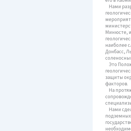
его в Кабм
Нами разра
геологичес
мероприяти
министерст
Минюсте, и
геологичес
наиболее с
Донбасс, Л
соленосный
Это Положе
геологичес
защиты окр
факторов.
На протяж
сопровожде
специализ
Нами сдела
подземных 
государств
необходимо