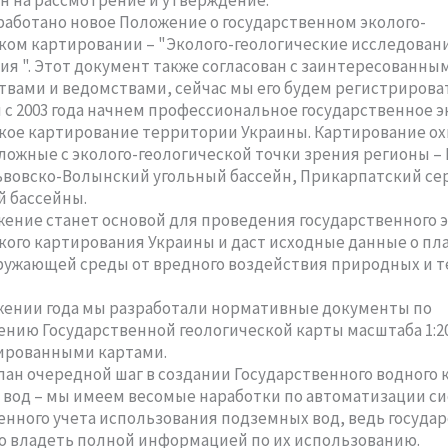
ин на рассмотрение и утверждение.
ботано новое Положение о государственном эколого-
ком картировании – "Эколого-геологические исследовани
я ". Этот документ также согласован с заинтересованны
вами и ведомствами, сейчас мы его будем регистрироват
 с 2003 года начнем профессиональное государственное э
кое картирование территории Украины. Картирование ох
ложные с эколого-геологической точки зрения регионы – 
ьвовско-Волынский угольный бассейн, Прикарпатский се
 бассейны.
ние станет основой для проведения государственного э
кого картирования Украины и даст исходные данные о п
ужающей среды от вредного воздействия природных и т
ении года мы разработали нормативные документы по
нию Государственной геологической карты масштаба 1:2
ированными картами.
н очередной шаг в создании Государственного водного 
вод – мы имеем весомые наработки по автоматизации с
енного учета использования подземных вод, ведь государ
 владеть полной информацией по их использованию.