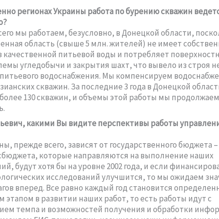
енно регионах Украины работа по бурению скважин ведет
о?
го мы работаем, безусловно, в Донецкой области, поско
ленная область (свыше 5 млн. жителей) не имеет собстве
 качественной питьевой воды и потребляет поверхностн
емы угледобычи и закрытия шахт, что вывело из строя 
питьевого водоснабжения. Мы компенсируем водоснабжен
зианских скважин. За последние 3 года в Донецкой облас
более 130 скважин, и объемы этой работы мы продолжае
ь.
ьевич, какими Вы видите перспективы работы управления
, прежде всего, зависят от государственного бюджета –
сбюджета, которые направляются на выполнение наших
ий, будут хотя бы на уровне 2002 года, и если финансиров
ологических исследований улучшится, то мы ожидаем зн
гов вперед. Все равно каждый год становится определе
 этапом в развитии наших работ, то есть работы идут с
ем темпа и возможностей получения и обработки инфо