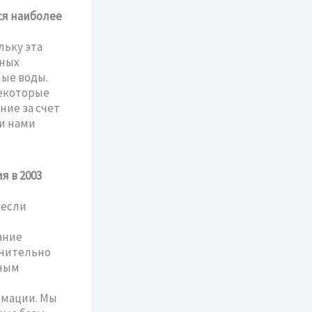
ся наиболее
льку эта
нных
ые воды.
некоторые
ие за счет
ти нами
м
 в 2003
 если
ание
ачительно
нным
рмации. Мы