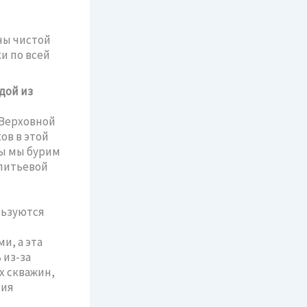
ны чистой
и по всей
дой из
 Верховной
ов в этой
ны мы бурим
 питьевой
льзуются
и, а эта
 из-за
х скважин,
ния