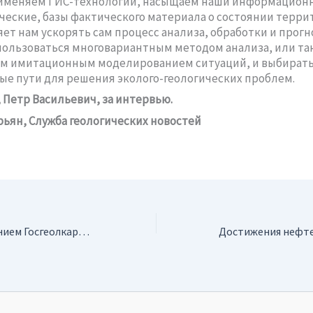
именяем ГИС-технологии, насыщаем наши информационн
ческие, базы фактического материала о состоянии терри
яет нам ускорять сам процесс анализа, обработки и прог
пользоваться многовариантным методом анализа, или та
м имитационным моделированием ситуаций, и выбирать
е пути для решения эколого-геологических проблем.
 Петр Васильевич, за интервью.
рьян, Служба геологических новостей
Работа над созданием Госгеолкарты-200 продолжается