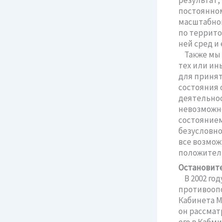
постоянном
масштабно
по террито
ней сред и
Также мы с
тех или ин
для приня
состояния 
деятельнос
невозможно
состояние
безусловно
все возмож
положитель
Остановите
В 2002 год
противооп
Кабинета М
он рассмат