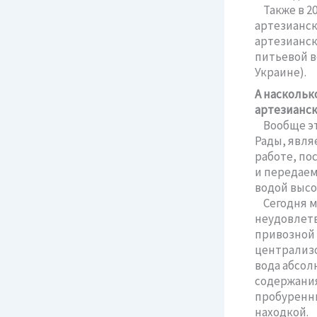
Также в 20
артезианск
артезианск
питьевой в
Украине).
А наскольк
артезианск
Вообще эта
Рады, явля
работе, по
и передаем
водой высо
Сегодня м
неудовлетв
привозной 
централизо
вода абсол
содержания
пробуренны
находкой.