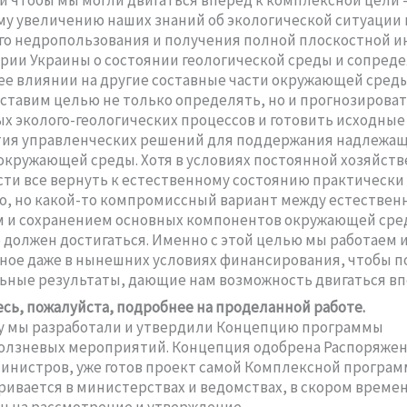
у увеличению наших знаний об экологической ситуации 
го недропользования и получения полной плоскостной 
рии Украины о состоянии геологической среды и сопреде
 ее влиянии на другие составные части окружающей среды
тавим целью не только определять, но и прогнозироват
ых эколого-геологических процессов и готовить исходны
тия управленческих решений для поддержания надлежащ
окружающей среды. Хотя в условиях постоянной хозяйст
ти все вернуть к естественному состоянию практически
, но какой-то компромиссный вариант между естестве
м и сохранением основных компонентов окружающей сре
 должен достигаться. Именно с этой целью мы работаем 
ное даже в нынешних условиях финансирования, чтобы п
ные результаты, дающие нам возможность двигаться вп
сь, пожалуйста, подробнее на проделанной работе.
у мы разработали и утвердили Концепцию программы
олзневых мероприятий. Концепция одобрена Распоряже
инистров, уже готов проект самой Комплексной програм
ривается в министерствах и ведомствах, в скором време