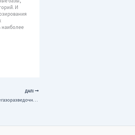
ые базы,
торий. И
нозирования
к
 наиболее
ДАЛІ
Достижения нефтегазоразведочной отрасли в 2002 году