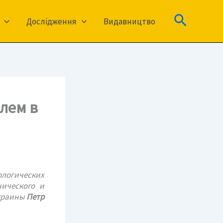
Пошук
Дослідження
Видавництво
лем в
ологических
нического и
Украины
Петр