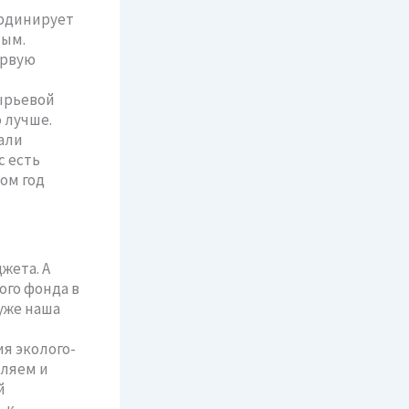
ординирует
ным.
ервую
ырьевой
 лучше.
али
с есть
ом год
жета. А
ого фонда в
уже наша
я эколого-
вляем и
й
 к