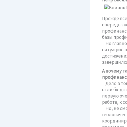
Прежде все
очередь эк
профинанси
базы профи
Но главной
ситуацию п
достижения
завершилс
А почему т
профинанс
Дело в том
если бюдже
первую оче
работа, к 
Но, не смо
геологичес
координиру
результат,