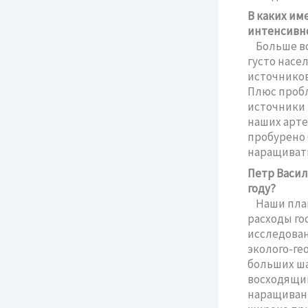
В каких им
интенсивн
Больше все
густо насе
источников
Плюс пробл
источники 
наших арте
пробурено 
наращиват
Петр Васил
году?
Наши планы
расходы го
исследован
эколого-ге
больших ша
восходящим
наращивани