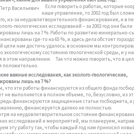
Если говорить о работах, которые ко
наше управление, то 2002 год был слож
го, из-за неудовлетворительного финансирования, и в п
олого-геологических исследований – за 2002 год они были
рованы лишь на 7 %. Работы по развитию минерально-с
нансированы где-то на 65 %, и здесь дела обстоят гораздо
 цели нам достичь удалось: в основном мы контролиров
о экологическому состоянию геологической среды, и у на
 в этом направлении. Так что можно говорить, что в цел
я положительно.
акие важные исследования, как эколого-геологические,
ированы лишь на 7 %?
, что эти работы финансируются из общего фонда госбюд
т не выполняется в полном объеме, то, безусловно, из эт
редь финансируются защищенные статьи госбюджета, а 
сожалению, финансируется далеко не полностью.
тря на неудовлетворительное состояние финансировани
ких исследований и мероприятий, мы планируем, напра
ем эту работу так, чтобы каждый год нам приносил новы
 и чтобы мы могли двигаться вперед к комплексной цели –