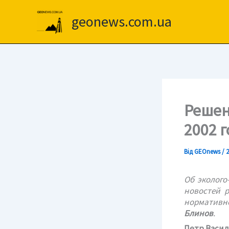
Перейти
до
geonews.com.ua
вмісту
Решен
2002 г
Від
GEOnews
/
2
Об эколого
новостей р
нормативно
Блинов
.
Петр Васил