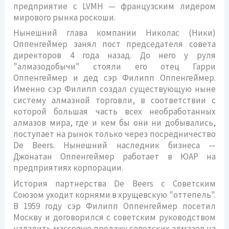
предприятие с LVMH — французским лидером
мирового рынка роскоши.
Нынешний глава компании Николас (Ники)
Оппенгеймер занял пост председателя совета
директоров 4 года назад. До него у руля
"алмазодобычи" стояли его отец Гарри
Оппенгеймер и дед сэр Филипп Оппенгеймер.
Именно сэр Филипп создал существующую ныне
систему алмазной торговли, в соответствии с
которой большая часть всех необработанных
алмазов мира, где и кем бы они ни добывались,
поступает на рынок только через посредничество
De Beers. Нынешний наследник бизнеса —
Джонатан Оппенгеймер работает в ЮАР на
предприятиях корпорации.
История партнерства De Beers с Советским
Союзом уходит корнями в хрущевскую "оттепель".
В 1959 году сэр Филипп Оппенгеймер посетил
Москву и договорился с советским руководством
наладить массовую продажу советских алмазов на