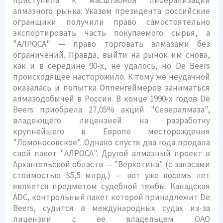
приступила к масштабной либерализации
алмазного рынка. Указом президента российские
огранщики получили право самостоятельно
экспортировать часть покупаемого сырья, а
"АЛРОСА" — право торговать алмазами без
ограничений. Правда, выйти на рынок им снова,
как и в середине 90-х, не удалось, но De Beers
происходящее насторожило. К тому же неудачной
оказалась и попытка Оппенгеймеров заниматься
алмазодобычей в России. В конце 1990-х годов De
Beers приобрела 27,05% акций "Севералмаза",
владеющего лицензией на разработку
крупнейшего в Европе месторождения
"Ломоносовское". Однако спустя два года продала
свой пакет "АЛРОСА". Другой алмазный проект в
Архангельской области — "Верхотина" (с запасами
стоимостью $5,5 млрд.) — вот уже восемь лет
является предметом судебной тяжбы. Канадская
ADC, контрольный пакет которой принадлежит De
Beers, судится в международных судах из-за
лицензии с ее владельцем ОАО