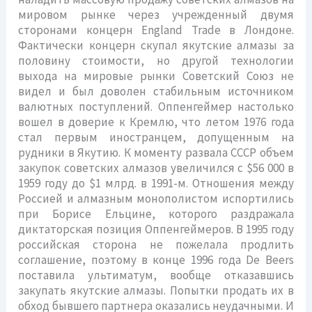
мировом рынке через учрежденный двумя
сторонами концерн England Trade в Лондоне.
Фактически концерн скупал якутские алмазы за
половину стоимости, но другой технологии
выхода на мировые рынки Советский Союз не
видел и был доволен стабильным источником
валютных поступлений. Оппенгеймер настолько
вошел в доверие к Кремлю, что летом 1976 года
стал первым иностранцем, допущенным на
рудники в Якутию. К моменту развала СССР объем
закупок советских алмазов увеличился с $56 000 в
1959 году до $1 млрд. в 1991-м. Отношения между
Россией и алмазным монополистом испортились
при Борисе Ельцине, которого раздражала
диктаторская позиция Оппенгеймеров. В 1995 году
российская сторона не пожелала продлить
соглашение, поэтому в конце 1996 года De Beers
поставила ультиматум, вообще отказавшись
закупать якутские алмазы. Попытки продать их в
обход бывшего партнера оказались неудачными. И