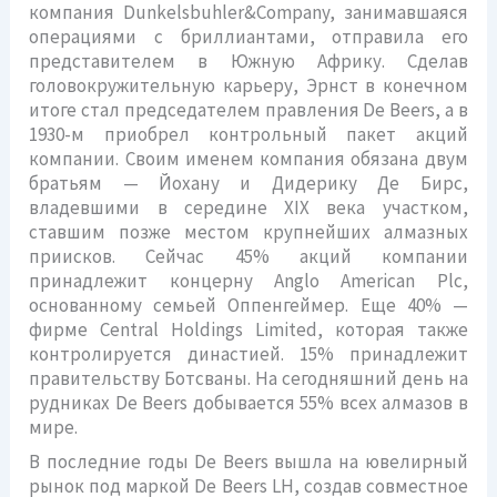
компания Dunkelsbuhler&Company, занимавшаяся
операциями с бриллиантами, отправила его
представителем в Южную Африку. Сделав
головокружительную карьеру, Эрнст в конечном
итоге стал председателем правления De Beers, а в
1930-м приобрел контрольный пакет акций
компании. Своим именем компания обязана двум
братьям — Йохану и Дидерику Де Бирс,
владевшими в середине XIX века участком,
ставшим позже местом крупнейших алмазных
приисков. Сейчас 45% акций компании
принадлежит концерну Anglo American Plc,
основанному семьей Оппенгеймер. Еще 40% —
фирме Central Holdings Limited, которая также
контролируется династией. 15% принадлежит
правительству Ботсваны. На сегодняшний день на
рудниках De Beers добывается 55% всех алмазов в
мире.
В последние годы De Beers вышла на ювелирный
рынок под маркой De Beers LH, создав совместное