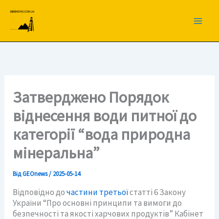
Перейти
до
вмісту
Затверджено Порядок
віднесення води питної до
категорії “вода природна
мінеральна”
Від
GEOnews
/
2025-05-14
Відповідно до
частини третьої
статті 6 Закону
України “Про основні принципи та вимоги до
безпечності та якості харчових продуктів” Кабінет