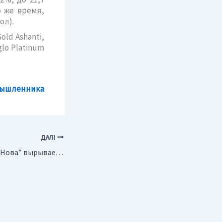
о же время,
ол).
ld Ashanti,
lo Platinum
мышленника
ДАЛІ
Украина. “Аскания-Нова” вырывается в лидеры конкурса “Семь новых чудес природы”