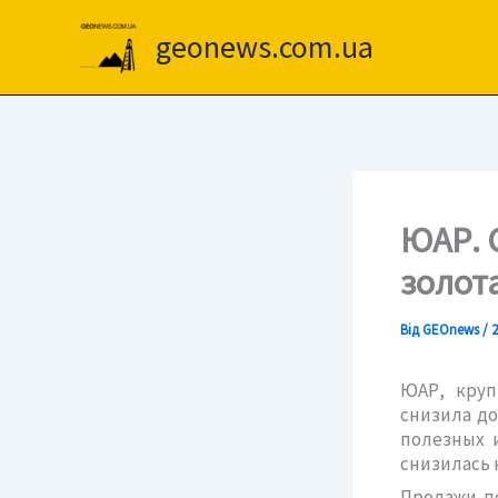
Перейти
до
geonews.com.ua
вмісту
ЮАР. 
золот
Від
GEOnews
/
2
ЮАР, круп
снизила до
полезных и
снизилась н
Продажи по