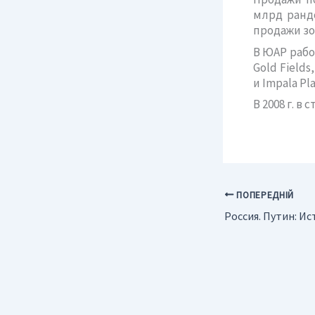
млрд рандо
продажи зол
В ЮАР рабо
Gold Field
и Impala Pl
В 2008 г. в
ПОПЕРЕДНІЙ