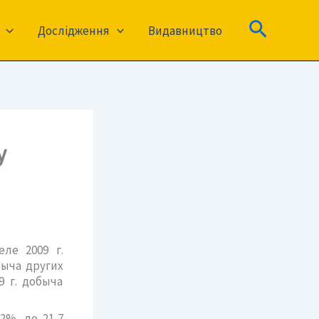
Пошук
Дослідження
Видавництво
у
ле 2009 г.
быча других
9 г. добыча
2%, до 21,7