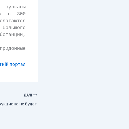
 вулканы
на в 300
олагаются
большого
станции,
идонные
тній портал
ДАЛІ
Аукциона не будет