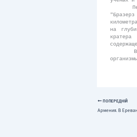
ученых и
Первым 
"Бразер
километр
на глуб
кратера
содержащ
В этот
организм
ПОПЕРЕДНІЙ