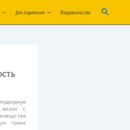
Пошук
Дослідження
Видавництво
ость
подводную
 жизни с
изводства
дно троих