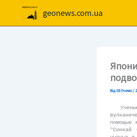
Перейти
до
geonews.com.ua
вмісту
Япони
подво
Від
GEOnews
/
2
Ученые Я
вулкани
помощью 
"Синкай 