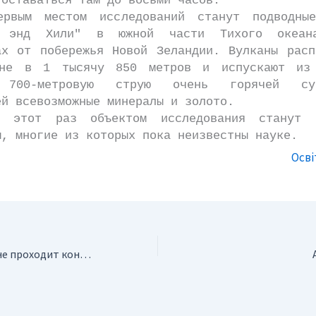
 оставаться там до восьми часов.
местом исследований станут подводные
з энд Хили" в южной части Тихого океа
ах от побережья Новой Зеландии. Вулканы расп
ине в 1 тысячу 850 метров и испускают из 
 700-метровую струю очень горячей суб
ей всевозможные минералы и золото.
 раз объектом исследования станут пр
ы, многие из которых пока неизвестны науке.
Осві
Армения. В Ереване проходит конференция сейсмологов