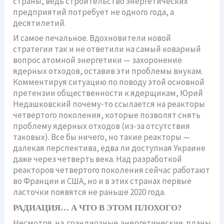
страны, ведь строительство энергетических
предприятий потребует не одного года, а
десятилетий.
И самое печальное. Вдохновители новой
стратегии так и не ответили на самый коварный
вопрос атомной энергетики — захоронение
ядерных отходов, оставив эти проблемы внукам.
Комментируя ситуацию по поводу этой основной
претензии общественности к ядерщикам, Юрий
Недашковский почему-то ссылается на реакторы
четвертого поколения, которые позволят снять
проблему ядерных отходов (из-за отсутствия
таковых). Все бы ничего, но такие реакторы —
далекая перспектива, едва ли доступная Украине
даже через четверть века. Над разработкой
реакторов четвертого поколения сейчас работают
во Франции и США, но и в этих странах первые
ласточки появятся не раньше 2020 года.
РАДИАЦИЯ… А ЧТО В ЭТОМ ПЛОХОГО?
Несмотря на грандиозные энергетические планы