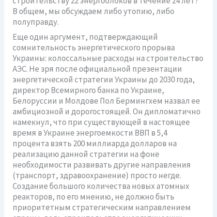
строительству 22 энергоблоков в течение 24 лет?
В общем, мы обсуждаем либо утопию, либо
полуправду.
Еще один аргумент, подтверждающий
сомнительность энергетического прорыва
Украины: колоссальные расходы на строительство
АЭС. Не зря после официальной презентации
энергетической стратегии Украины до 2030 года,
директор Всемирного банка по Украине,
Белоруссии и Молдове Пол Бермингхем назвал ее
амбициозной и дорогостоящей. Он дипломатично
намекнул, что при существующей в настоящее
время в Украине энергоемкости ВВП в 5,4
процента взять 200 миллиарда долларов на
реализацию данной стратегии на фоне
необходимости развивать другие направления
(транспорт, здравоохранение) просто негде.
Создание большого количества новых атомных
реакторов, по его мнению, не должно быть
приоритетным стратегическим направлением