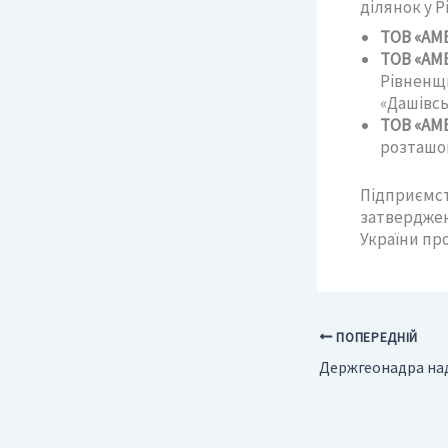
ділянок у Р
ТОВ «АМ
ТОВ «АМ
Рівненщи
«Дашівсь
ТОВ «АМ
розташов
Підприємст
затверджен
України про
ПОПЕРЕДНІЙ