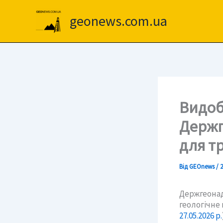
Перейти
до
geonews.com.ua
вмісту
Видоб
Держг
для т
Від
GEOnews
/
2
Держгеонад
геологічне
27.05.2026 р.