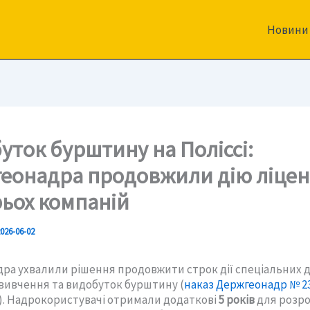
Новини
уток бурштину на Поліссі:
еонадра продовжили дію ліцен
рьох компаній
026-06-02
ра ухвалили рішення продовжити строк дії спеціальних д
 вивчення та видобуток бурштину (
наказ Держгеонадр № 23
). Надрокористувачі отримали додаткові
5 років
для розр