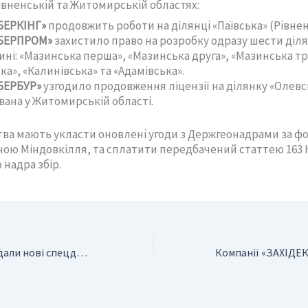
івненській та Житомирській областях:
БЕРКІНГ»
продовжить роботи на ділянці «Паївська» (Рівненс
БЕРПРОМ»
захистило право на розробку одразу шести діля
ні: «Мазинська перша», «Мазинська друга», «Мазинська тр
ка», «Калинівська» та «Адамівська».
БЕРБУР»
узгодило продовження ліцензії на ділянку «Олевс
ана у Житомирській області.
ва мають укласти оновлені угоди з Держгеонадрами за ф
ою Міндовкілля, та сплатити передбачений статтею 163 
 надра збір.
Держгеонадра надали нові спецдозволи на видобуток піску та мінеральних вод