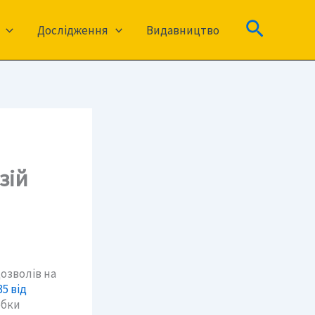
Пошук
Дослідження
Видавництво
зій
озволів на
5 від
обки