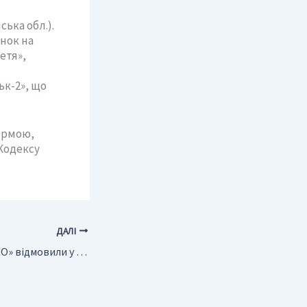
ька обл.).
нок на
етя»,
ьк-2», що
ормою,
Кодексу
ДАЛІ
Компанії «ЗАХІДЕКО» відмовили у продовженні ліцензії на видобуток глини