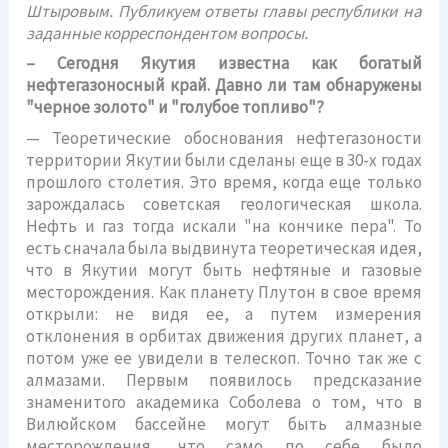
Штыровым. Публикуем ответы главы республики на
заданные корреспондентом вопросы.
– Сегодня Якутия известна как богатый
нефтегазоносный край. Давно ли там обнаружены
"черное золото" и "голубое топливо"?
— Теоретические обоснования нефтегазоности
территории Якутии были сделаны еще в 30-х годах
прошлого столетия. Это время, когда еще только
зарождалась советская геологическая школа.
Нефть и газ тогда искали "на кончике пера". То
есть сначала была выдвинута теоретическая идея,
что в Якутии могут быть нефтяные и газовые
месторождения. Как планету Плутон в свое время
открыли: не видя ее, а путем измерения
отклонения в орбитах движения других планет, а
потом уже ее увидели в телескоп. Точно так же с
алмазами. Первым появилось предсказание
знаменитого академика Соболева о том, что в
Вилюйском бассейне могут быть алмазные
месторождения, что само по себе было