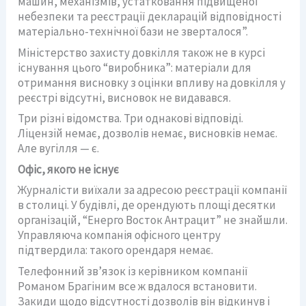
машин, механізмів, устатковання підвищеної
небезпеки та реєстрації декларацій відповідності
матеріально-технічної бази не зверталося”.
Міністерство захисту довкілля також не в курсі
існування цього “виробника”: матеріали для
отримання висновку з оцінки впливу на довкілля у
реєстрі відсутні, висновок не видавався.
Три різні відомства. Три однакові відповіді.
Ліцензій немає, дозволів немає, висновків немає.
Але вугілля — є.
Офіс, якого не існує
Журналісти виїхали за адресою реєстрації компанії
в столиці. У будівлі, де орендують площі десятки
організацій, “Енерго Восток Антрацит” не знайшли.
Управляюча компанія офісного центру
підтвердила: такого орендаря немає.
Телефонний зв’язок із керівником компанії
Романом Брагіним все ж вдалося встановити.
Закиди щодо відсутності дозволів він відкинув і