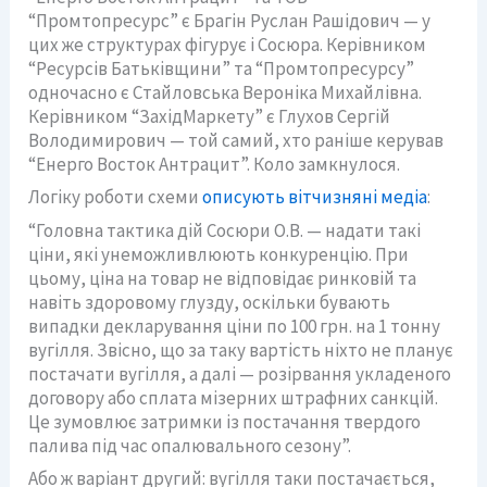
“Промтопресурс” є Брагін Руслан Рашідович — у
цих же структурах фігурує і Сосюра. Керівником
“Ресурсів Батьківщини” та “Промтопресурсу”
одночасно є Стайловська Вероніка Михайлівна.
Керівником “ЗахідМаркету” є Глухов Сергій
Володимирович — той самий, хто раніше керував
“Енерго Восток Антрацит”. Коло замкнулося.
Логіку роботи схеми
описують вітчизняні медіа
:
“Головна тактика дій Сосюри О.В. — надати такі
ціни, які унеможливлюють конкуренцію. При
цьому, ціна на товар не відповідає ринковій та
навіть здоровому глузду, оскільки бувають
випадки декларування ціни по 100 грн. на 1 тонну
вугілля. Звісно, що за таку вартість ніхто не планує
постачати вугілля, а далі — розірвання укладеного
договору або сплата мізерних штрафних санкцій.
Це зумовлює затримки із постачання твердого
палива під час опалювального сезону”.
Або ж варіант другий: вугілля таки постачається,