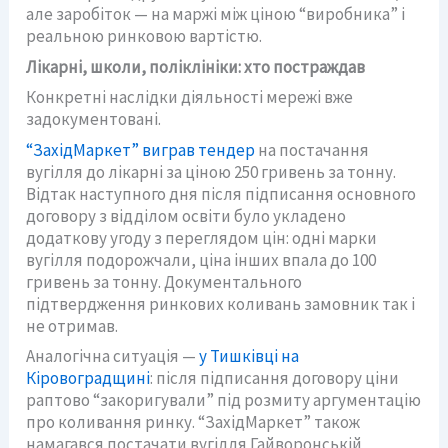
але заробіток — на маржі між ціною “виробника” і
реальною ринковою вартістю.
Лікарні, школи, поліклініки: хто постраждав
Конкретні наслідки діяльності мережі вже
задокументовані.
“ЗахідМаркет” виграв тендер
на постачання
вугілля до лікарні за ціною 250 гривень за тонну.
Відтак наступного дня після підписання основного
договору з відділом освіти було укладено
додаткову угоду з переглядом цін: одні марки
вугілля подорожчали, ціна інших впала до 100
гривень за тонну. Документального
підтвердження ринкових коливань замовник так і
не отримав.
Аналогічна ситуація —
у Тишківці на
Кіровоградщині
: після підписання договору ціни
раптово “закоригували” під розмиту аргументацію
про коливання ринку. “ЗахідМаркет” також
намагався постачати вугілля Гайворонській