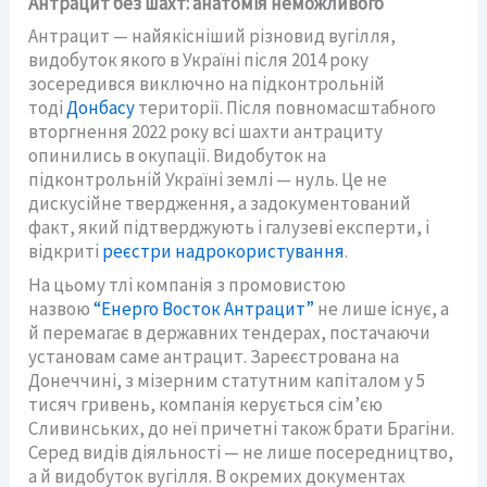
Антрацит без шахт: анатомія неможливого
Антрацит — найякісніший різновид вугілля,
видобуток якого в Україні після 2014 року
зосередився виключно на підконтрольній
тоді
Донбасу
території. Після повномасштабного
вторгнення 2022 року всі шахти антрациту
опинились в окупації. Видобуток на
підконтрольній Україні землі — нуль. Це не
дискусійне твердження, а задокументований
факт, який підтверджують і галузеві експерти, і
відкриті
реєстри надрокористування
.
На цьому тлі компанія з промовистою
назвою
“Енерго Восток Антрацит”
не лише існує, а
й перемагає в державних тендерах, постачаючи
установам саме антрацит. Зареєстрована на
Донеччині, з мізерним статутним капіталом у 5
тисяч гривень, компанія керується сім’єю
Сливинських, до неї причетні також брати Брагіни.
Серед видів діяльності — не лише посередництво,
а й видобуток вугілля. В окремих документах