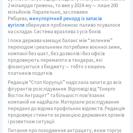
2 мільярди гривень, то вже у 2024-му — лише 200
мільйонів. Паралельно, за словами
Рябцева,
минулорічний рекорд із запасів
вугілля
обернувся проблемою: паливо псувалося
на складах. Система вразлива з усіх боків.
І поки держава намацує баланс між “зеленим”
переходом і реальними потребами воєнної зими,
компанії без шахт, без дозволів і без офісів
продовжують перемагати в тендерах, які
фінансуються з бюджету — тобто з кишень
платників податків.
Редакція “Стоп Корупції” надіслала запити до всіх
фігурантів розслідування. Відповіді від “Енерго
Восток Антрацит” та більшості пов’язаних
компаній не надійшли. Матеріали розслідування
передано до відома профільних відомств. Редакція
продовжує стежити за реакцією державних органів
і розвитком ситуації.
Питання про походження антрациту, яким торгує