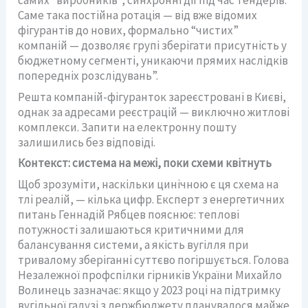
самих “виробників”, синхронні дії під час тендерів.
Саме така постійна ротація — від вже відомих
фігурантів до нових, формально “чистих”
компаній — дозволяє групі зберігати присутність у
бюджетному сегменті, уникаючи прямих наслідків
попередніх розслідувань”.
Решта компаній-фігуранток зареєстровані в Києві,
однак за адресами реєстрацій — виключно житлові
комплекси. Запити на електронну пошту
залишились без відповіді.
Контекст: система на межі, поки схеми квітнуть
Щоб зрозуміти, наскільки циніч­ною є ця схема на
тлі реалій, — кілька цифр. Експерт з енергетичних
питань Геннадій Рябцев пояснює: теплові
потужності залишаються критичними для
балансування системи, а якість вугілля при
тривалому зберіганні суттєво погіршується. Голова
Незалежної профспілки гірників України Михайло
Волинець зазначає: якщо у 2023 році на підтримку
вугільної галузі з держбюджету планувалося майже