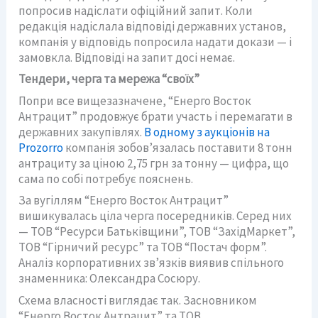
попросив надіслати офіційний запит. Коли
редакція надіслала відповіді державних установ,
компанія у відповідь попросила надати докази — і
замовкла. Відповіді на запит досі немає.
Тендери, черга та мережа “своїх”
Попри все вищезазначене, “Енерго Восток
Антрацит” продовжує брати участь і перемагати в
державних закупівлях.
В одному з аукціонів на
Prozorro
компанія зобов’язалась поставити 8 тонн
антрациту за ціною 2,75 грн за тонну — цифра, що
сама по собі потребує пояснень.
За вугіллям “Енерго Восток Антрацит”
вишикувалась ціла черга посередників. Серед них
— ТОВ “Ресурси Батьківщини”, ТОВ “ЗахідМаркет”,
ТОВ “Гірничий ресурс” та ТОВ “Постач форм”.
Аналіз корпоративних звʼязків виявив спільного
знаменника: Олександра Сосюру.
Схема власності виглядає так. Засновником
“Енерго Восток Антрацит” та ТОВ