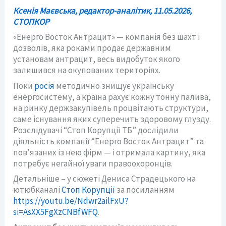
Ксенія Маєвська, редактор-аналітик, 11.05.2026,
СТОПКОР
«Енерго Восток Антрацит» — компанія без шахт і
дозволів, яка роками продає державним
установам антрацит, весь видобуток якого
залишився на окупованих територіях.
Поки
росія
методично знищує українську
енергосистему, а країна рахує кожну тонну палива,
на ринку держзакупівель процвітають структури,
саме існування яких суперечить здоровому глузду.
Розслідувачі “Стоп Корупції ТБ” дослідили
діяльність компанії “Енерго Восток Антрацит” та
пов’язаних із нею фірм — і отримала картину, яка
потребує негайної уваги правоохоронців.
Детальніше – у сюжеті Дениса Страдецького на
ютюбканалі
Стоп Корупції
за посиланням
https://youtu.be/Ndwr2ailFxU?
si=AsXX5FgXzCNBfWFQ
.