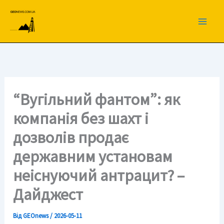
Перейти
до
вмісту
“Вугільний фантом”: як
компанія без шахт і
дозволів продає
державним установам
неіснуючий антрацит? –
Дайджест
Від
GEOnews
/
2026-05-11