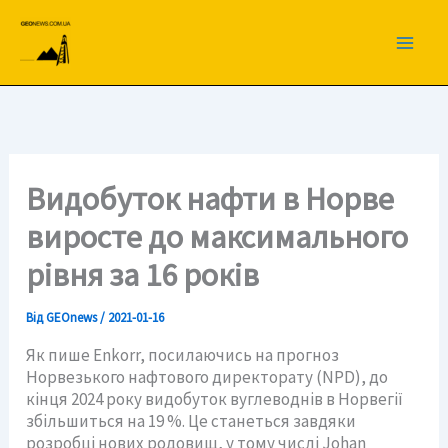
Перейти
до
вмісту
Видобуток нафти в Норве
виросте до максимального
рівня за 16 років
Від
GEOnews
/
2021-01-16
Як пише Enkorr, посилаючись на прогноз
Норвезького нафтового директорату (NPD), до
кінця 2024 року видобуток вуглеводнів в Норвегії
збільшиться на 19 %. Це станеться завдяки
розробці нових родовищ, у тому числі Johan