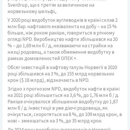
Sverdrup, що є третім за величиною на
норвезькому шельфі,.
У 2020 році видобуток вуглеводнів в країні склав 2
млн бар. нафтового еквівалента на добу – на 15 %
більше, ніж роком раніше, говориться в річному
огляді NPD. Виробництво нафти збільшився на 20
% – до 1,69 млн б / д, незважаючи на страйки на
низці родовищ, а також обмеження видобутку в
рамках домовленостей ОПЕК +.
Обсяг інвестицій в нафтову галузь Норвегії в 2020
році збільшився на 3 %, до 155 млрд норвезьких
крон ($ 18 млрд), відзначають в NPD.
Згідно з прогнозом NPD, видобуток нафти в країні
на 2021 році збільшиться на 3,6 %, до 1,76 млн б / д.
Раніше очікувалося збільшення видобутку до 1,87
млн ​​б / д. Інвестиції в уже діючі родовища, як
очікується, скоротяться на 8 %, до 109 млрд крон, в
нові – зменшаться на 3 %, до 35 млрд крон.
До 2024 року видобуток вуглеводнів в Норвегії