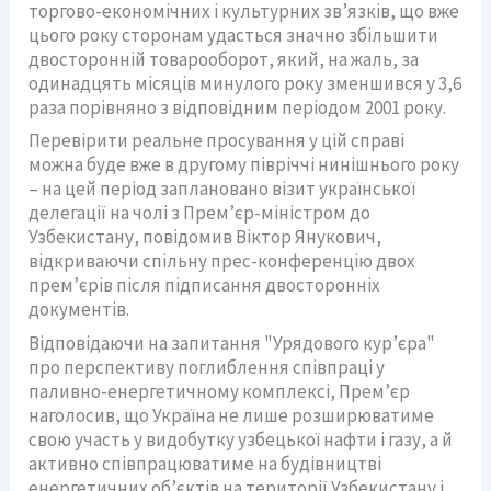
торгово-економічних і культурних зв’язків, що вже
цього року сторонам удасться значно збільшити
двосторонній товарооборот, який, на жаль, за
одинадцять місяців минулого року зменшився у 3,6
раза порівняно з відповідним періодом 2001 року.
Перевірити реальне просування у цій справі
можна буде вже в другому півріччі нинішнього року
– на цей період заплановано візит української
делегації на чолі з Прем’єр-міністром до
Узбекистану, повідомив Віктор Янукович,
відкриваючи спільну прес-конференцію двох
прем’єрів після підписання двосторонніх
документів.
Відповідаючи на запитання "Урядового кур’єра"
про перспективу поглиблення співпраці у
паливно-енергетичному комплексі, Прем’єр
наголосив, що Україна не лише розширюватиме
свою участь у видобутку узбецької нафти і газу, а й
активно співпрацюватиме на будівництві
енергетичних об’єктів на території Узбекистану і