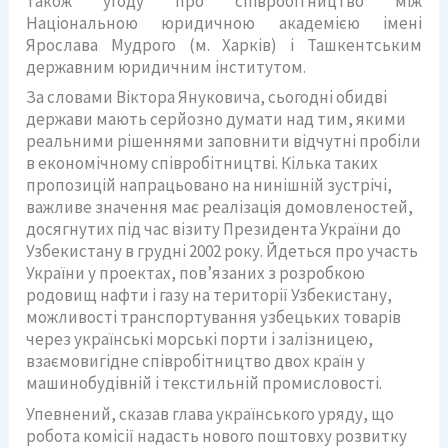
також угоду про співробітництво між
Національною юридичною академією імені
Ярослава Мудрого (м. Харків) і Ташкентським
державним юридичним інститутом.
За словами Віктора Януковича, сьогодні обидві
держави мають серйозно думати над тим, якими
реальними рішеннями заповнити відчутні пробіли
в економічному співробітництві. Кілька таких
пропозицій напрацьовано на нинішній зустрічі,
важливе значення має реалізація домовленостей,
досягнутих під час візиту Президента України до
Узбекистану в грудні 2002 року. Йдеться про участь
України у проектах, пов’язаних з розробкою
родовищ нафти і газу на території Узбекистану,
можливості транспортування узбецьких товарів
через українські морські порти і залізницею,
взаємовигідне співробітництво двох країн у
машинобудівній і текстильній промисловості.
Упевнений, сказав глава українського уряду, що
робота комісії надасть нового поштовху розвитку