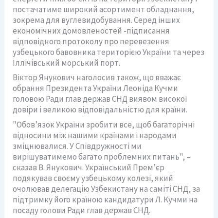
постачатиме широкий асортимент обладнання,
зокрема для вуглевидобування. Серед інших
економічних домовленостей -підписання
відповідного протоколу про перевезення
узбецького бавовника територією України та через
Іллічівський морський порт.
Віктор Янукович наголосив також, що вважає
обрання Президента України Леоніда Кучми
головою Ради глав держав СНД виявом високої
довіри і великою відповідальністю для країни.
"Обов’язок України зробити все, щоб багаторічні
відносини між нашими країнами і народами
зміцнювалися. У Співдружності ми
вирішуватимемо багато проблемних питань", –
сказав В. Янукович. Український Прем’єр
подякував своєму узбецькому колезі, який
очолював делегацію Узбекистану на саміті СНД, за
підтримку його країною кандидатури Л. Кучми на
посаду голови Ради глав держав СНД.