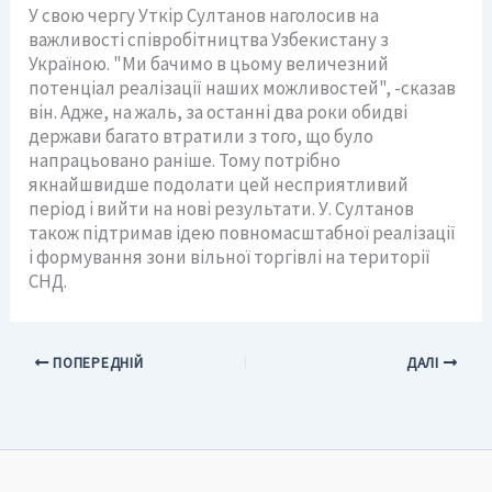
У свою чергу Уткір Султанов наголосив на
важливості співробітництва Узбекистану з
Україною. "Ми бачимо в цьому величезний
потенціал реалізації наших можливостей", -сказав
він. Адже, на жаль, за останні два роки обидві
держави багато втратили з того, що було
напрацьовано раніше. Тому потрібно
якнайшвидше подолати цей несприятливий
період і вийти на нові результати. У. Султанов
також підтримав ідею повномасштабної реалізації
і формування зони вільної торгівлі на території
СНД.
ПОПЕРЕДНІЙ
ДАЛІ