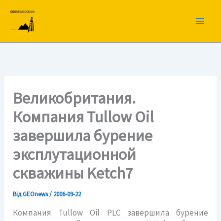
Перейти
до
вмісту
Великобритания.
Компания Tullow Oil
завершила бурение
эксплутационной
скважины Ketch7
Від
GEOnews
/
2006-09-22
Компания Tullow Oil PLC завершила бурение