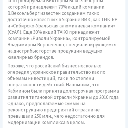
контролируемая Виктором Вексельбергом,
которой принадлежит 70% акций компании.
В.Вексельберг известен созданием таких
достаточно известных в Украине ВИК, как ТНК-ВР
и «Сибирско-Уральская алюминиевая компания»
(СУАЛ). Еще 30% акций ТАКО принадлежит
компании «Риволи Украина», контролируемой
Владимиром Воронченко, специализирующемся
на дистрибьюторстве продукции ведущих
ювелирных брендов.
Похоже, что российский бизнес несколько
опередил украинское правительство как по
объемам инвестиций, так и по степени
оперативности действий. Напомним, что
Кабмином была принята долгосрочная программа
развития титановой отрасли Украины до 2010 года.
Однако, предполагаемые суммы на
реконструкцию предприятий отрасли не
превышали 250 млн., чего недостаточно для
модернизации комплекса в целом.