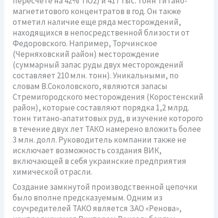
пересчете на 42% TiO2) и 417 тыс. тонн титано-
магнетитового концентратов в год. Он также
отметил наличие еще ряда месторождений,
находящихся в непосредственной близости от
Федоровского. Например, Торчинское
(Черняховский район) месторождение
(суммарный запас руды двух месторождений
составляет 210 млн. тонн). Уникальными, по
словам В.Соколовского, являются запасы
Стремигородского месторождения (Коростенский
район), которые составляют порядка 1,2 млрд.
тонн титано-апатитовых руд, в изучение которого
в течение двух лет ТАКО намерено вложить более
3 млн. долл. Руководитель компании также не
исключает возможность создания ВИК,
включающей в себя украинские предприятия
химической отрасли.
Создание замкнутой производственной цепочки
было вполне предсказуемым. Одним из
соучредителей ТАКО является ЗАО «Ренова»,