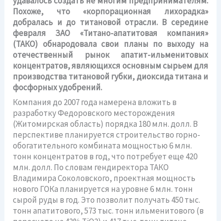
удавалось создать не многим предпринимателям.
Похоже, что «корпорационная лихорадка»
добралась и до титановой отрасли. В середине
февраля ЗАО «Титано-апатитовая компания»
(ТАКО) обнародовала свои планы по выходу на
отечественный рынок апатит-ильменитовых
концентратов, являющихся основным сырьем для
производства титановой губки, диоксида титана и
фосфорных удобрений.
Компания до 2007 года намерена вложить в
разработку Федоровского месторождения
(Житомирская область) порядка 180 млн. долл. В
перспективе планируется строительство горно-
обогатительного комбината мощностью 6 млн.
тонн концентратов в год, что потребует еще 420
млн. долл. По словам гендиректора ТАКО
Владимира Соколовского, проектная мощность
нового ГОКа планируется на уровне 6 млн. тонн
сырой руды в год. Это позволит получать 450 тыс.
тонн апатитового, 573 тыс. тонн ильменитового (в