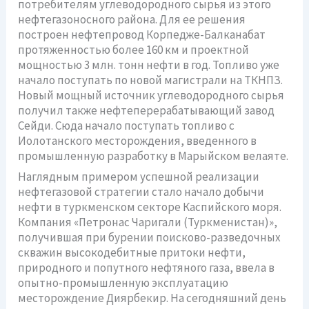
потребителям углеводородного сырья из этого
нефтегазоносного района. Для ее решения
построен нефтепровод Корпедже-Балканабат
протяженностью более 160 км и проектной
мощностью 3 млн. тонн нефти в год. Топливо уже
начало поступать по новой магистрали на ТКНПЗ.
Новый мощный источник углеводородного сырья
получил также нефтеперерабатывающий завод
Сейди. Сюда начало поступать топливо с
Иолотанского месторождения, введенного в
промышленную разработку в Марыйском велаяте.
Наглядным примером успешной реализации
нефтегазовой стратегии стало начало добычи
нефти в туркменском секторе Каспийского моря.
Компания «Петронас Чаригали (Туркменистан)»,
получившая при бурении поисково-разведочных
скважин высокодебитные притоки нефти,
природного и попутного нефтяного газа, ввела в
опытно-промышленную эксплуатацию
месторождение Диярбекир. На сегодняшний день