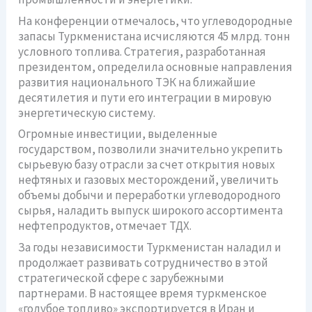
На конференции отмечалось, что углеводородные
запасы Туркменистана исчисляются 45 млрд. тонн
условного топлива. Стратегия, разработанная
президентом, определила основные направления
развития национального ТЭК на ближайшие
десятилетия и пути его интеграции в мировую
энергетическую систему.
Огромные инвестиции, выделенные
государством, позволили значительно укрепить
сырьевую базу отрасли за счет открытия новых
нефтяных и газовых месторождений, увеличить
объемы добычи и переработки углеводородного
сырья, наладить выпуск широкого ассортимента
нефтепродуктов, отмечает ТДХ.
За годы независимости Туркменистан наладил и
продолжает развивать сотрудничество в этой
стратегической сфере с зарубежными
партнерами. В настоящее время туркменское
«голубое топливо» экспортируется в Иран и