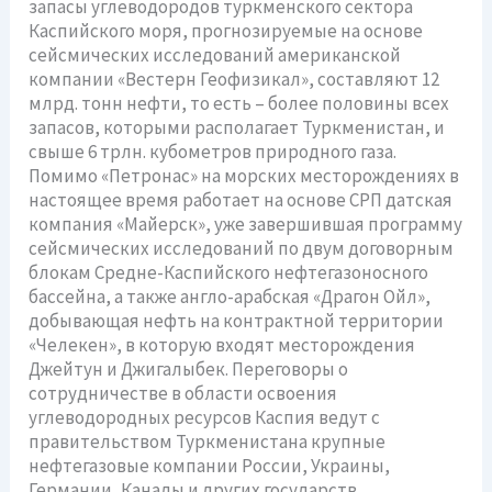
запасы углеводородов туркменского сектора
Каспийского моря, прогнозируемые на основе
сейсмических исследований американской
компании «Вестерн Геофизикал», составляют 12
млрд. тонн нефти, то есть – более половины всех
запасов, которыми располагает Туркменистан, и
свыше 6 трлн. кубометров природного газа.
Помимо «Петронас» на морских месторождениях в
настоящее время работает на основе СРП датская
компания «Майерск», уже завершившая программу
сейсмических исследований по двум договорным
блокам Средне-Каспийского нефтегазоносного
бассейна, а также англо-арабская «Драгон Ойл»,
добывающая нефть на контрактной территории
«Челекен», в которую входят месторождения
Джейтун и Джигалыбек. Переговоры о
сотрудничестве в области освоения
углеводородных ресурсов Каспия ведут с
правительством Туркменистана крупные
нефтегазовые компании России, Украины,
Германии, Канады и других государств.