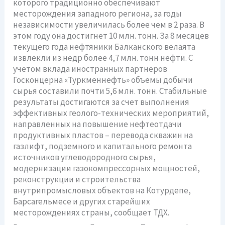
которого традиционно обеспечивают
месторождения западного региона, за годы
независимости увеличилась более чем в 2 раза. В
этом году она достигнет 10 млн. тонн. За 8 месяцев
текущего года нефтяники Балканского велаята
извлекли из недр более 4,7 млн. тонн нефти. С
учетом вклада иностранных партнеров
Госконцерна «Туркменнефть» объемы добычи
сырья составили почти 5,6 млн. тонн. Стабильные
результаты достигаются за счет выполнения
эффективных геолого-технических мероприятий,
направленных на повышение нефтеотдачи
продуктивных пластов – перевода скважин на
газлифт, подземного и капитального ремонта
источников углеводородного сырья,
модернизации газокомпрессорных мощностей,
реконструкции и строительства
внутрипромысловых объектов на Котурдепе,
Барсагельмесе и других старейших
месторождениях страны, сообщает ТДХ.