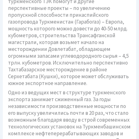
туркменского ТЭК помогут и другие
перспективные проекты – по увеличению
пропускной способности прикаспийского
газопровода Туркменистан (Гарабогаз) – Европа,
мощность которого можно довести до 40-50 млрд.
кубометров, строительства Трансафганской
магистрали, которая возьмет начало на
месторождении Довлетабат, обладающем
огромными запасами углеводородного сырья – 4,5
трлн. кубометров. Исключительно перспективно
Тахтабазарское месторождение в районе
Серхетабата (Кушки), которое может обслуживать
южное экспортное направление.
Одно из ведущих мест в структуре туркменского
экспорта занимает сжиженный газ. За годы
независимости производственные мощности по
его выпуску увеличились почти в 20 раз, что стало
возможным благодаря вводу в строй современных
технологических установок на Туркменбашинском
комплексе нефтеперерабатывающих заводов и