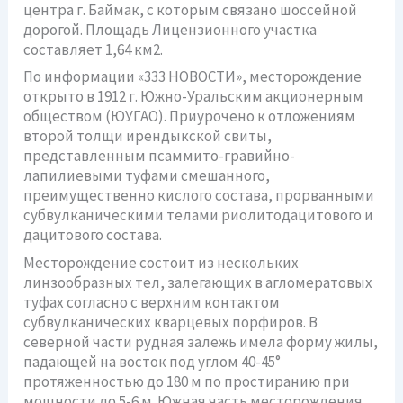
центра г. Баймак, с которым связано шоссейной
дорогой. Площадь Лицензионного участка
составляет 1,64 км2.
По информации «333 НОВОСТИ», месторождение
открыто в 1912 г. Южно-Уральским акционерным
обществом (ЮУГАО). Приурочено к отложениям
второй толщи ирендыкской свиты,
представленным псаммито-гравийно-
лапилиевыми туфами смешанного,
преимущественно кислого состава, прорванными
субвулканическими телами риолитодацитового и
дацитового состава.
Месторождение состоит из нескольких
линзообразных тел, залегающих в агломератовых
туфах согласно с верхним контактом
субвулканических кварцевых порфиров. В
северной части рудная залежь имела форму жилы,
падающей на восток под углом 40-45°
протяженностью до 180 м по простиранию при
мощности до 5-6 м. Южная часть месторождения