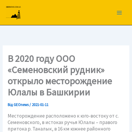
Перейти
до
вмісту
В 2020 году ООО
«Семеновский рудник»
открыло месторождение
Юлалы в Башкирии
Від
GEOnews
/
2021-01-11
Месторождение расположено к юго-востоку от с.
Семеновского, в истоках ручья Юлалы – правого
притока р. Таналык, в 16 км южнее районного