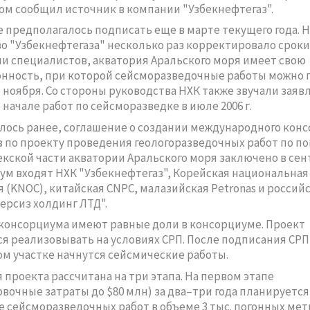
том сообщил источник в компании "Узбекнефтегаз".
 предполагалось подписать еще в марте текущего года. 
о "Узбекнефтегаза" несколько раз корректировало сроки
 специалистов, акватория Аральского моря имеет свою
нность, при которой сейсморазведочные работы можно 
о ноября. Со стороны руководства НХК также звучали заяв
начале работ по сейсморазведке в июле 2006 г.
лось ранее, соглашение о создании международного кон
 по проекту проведения геологоразведочных работ по п
бекской части акватории Аральского моря заключено в сент
ум входят НХК "Узбекнефтегаз", Корейская национальная
 (KNOC), китайская CNPC, малазийская Petronas и россий
ерсиз холдинг ЛТД".
консорциума имеют равные доли в консорциуме. Проект
я реализовывать на условиях СРП. После подписания СРП,
м участке начнутся сейсмические работы.
 проекта рассчитана на три этапа. На первом этапе
вочные затраты до $80 млн) за два–три года планируется
 сейсморазведочных работ в объеме 3 тыс. погонных мет