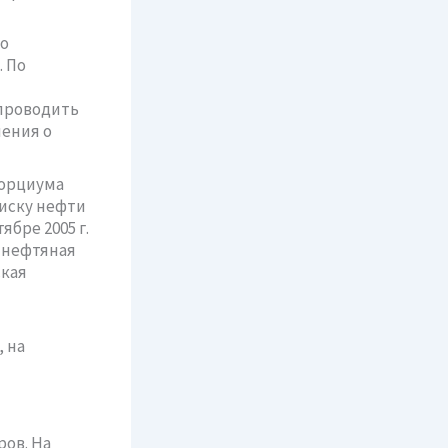
Но
. По
проводить
ления о
сорциума
оиску нефти
ябре 2005 г.
 нефтяная
ская
 на
ров. На