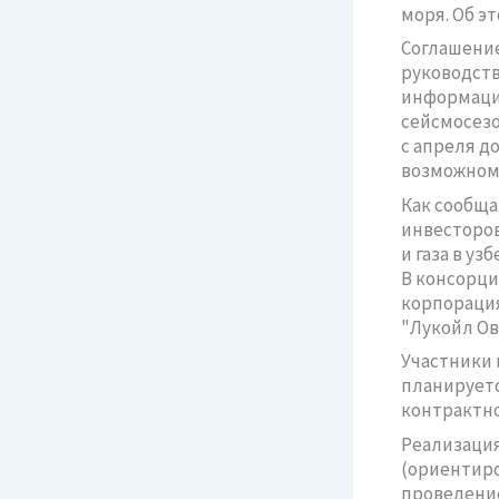
моря. Об э
Соглашение
руководств
информации
сейсмосезо
с апреля д
возможном 
Как сообща
инвесторов
и газа в уз
В консорци
корпорация
"Лукойл Ов
Участники 
планируетс
контрактно
Реализация
(ориентиро
проведение