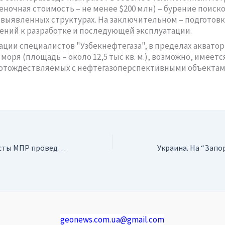
еночная стоимость – не менее $200 млн) – бурение поиск
 выявленных структурах. На заключительном – подготовк
ний к разработке и последующей эксплуатации.
ции специалистов "Узбекнефтегаза", в пределах аквато
моря (площадь – около 12,5 тыс кв. м.), возможно, имеетс
 отождествляемых с нефтегазоперспективными объектам
Россия. Специалисты МПР проведут проверку Алтайского природного заповедника
geonews.com.ua@gmail.com