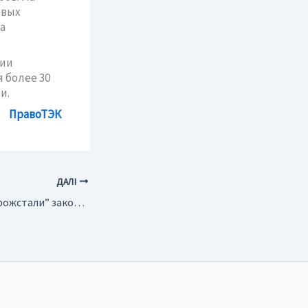
овых
а
рии
я более 30
и.
ПравоТЭК
ДАЛІ
Украина. На “Запорожстали” закончили независимый экологический аудит