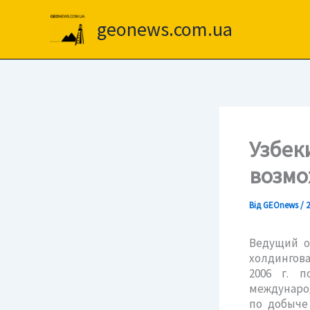
Перейти
до
geonews.com.ua
вмісту
Узбек
возмо
Від
GEOnews
/
2
Ведущий о
холдингова
2006 г. 
междунаро
по добыче