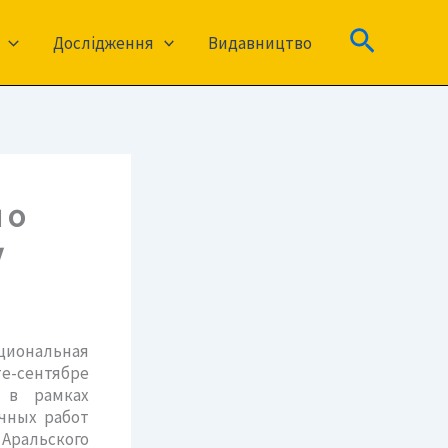
Пошук
Дослідження
Видавництво
 о
у
циональная
те-сентябре
 в рамках
чных работ
Аральского