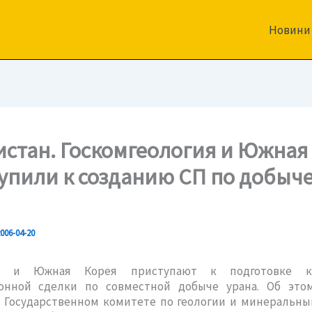
Новини
истан. Госкомгеология и Южная
упили к созданию СП по добыч
006-04-20
ан и Южная Корея приступают к подготовке к
онной сделки по совместной добыче урана. Об это
в Государственном комитете по геологии и минеральны