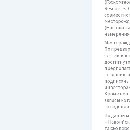
(Госкомгео
Resources 
совместн
месторожд
(Навоийск
намерениях
Месторожде
По предва
составляют 
достигнуто
предполага
созданию п
подписаны в
инвестора
Кроме него
запасы кото
за падения
По данным 
– Навоийск
также пере