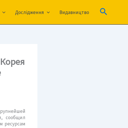
Пошук
Дослідження
Видавництво
 Корея
е
рупнейшей
м, сообщил
м ресурсам