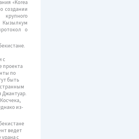
ания «Korea
 о создании
 крупного
и Кызылкум
протокол о
бекистане.
и с
е проекта
енты по
гут быть
ностранным
 Джантуар.
Косчека,
Однако из-
бекистане
ент ведет
 урана с