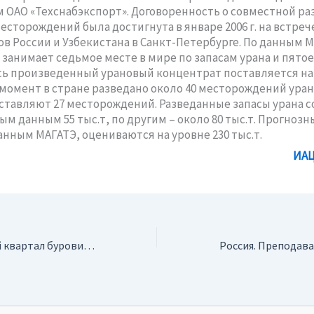
 ОАО «Техснабэкспорт». Договоренность о совместной ра
есторождений была достигнута в январе 2006 г. на встреч
в России и Узбекистана в Санкт-Петербурге. По данным М
 занимает седьмое месте в мире по запасам урана и пятое 
сь произведенный урановый концентрат поставляется на 
момент в стране разведано около 40 месторождений уран
ставляют 27 месторождений. Разведанные запасы урана 
ым данным 55 тыс.т, по другим – около 80 тыс.т. Прогноз
данным МАГАТЭ, оцениваются на уровне 230 тыс.т.
ИАЦ
Россия. За первый квартал буровики Татнефти пробурили 177 тысяч м горных пород