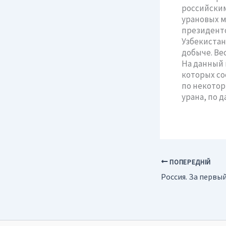
российским
урановых м
президенто
Узбекистан
добыче. Ве
На данный 
которых со
по некотор
урана, по 
ПОПЕРЕДНІЙ