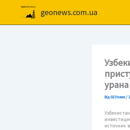
Перейти
до
geonews.com.ua
вмісту
Узбек
прист
урана
Від
GEOnews
/
2
Узбекист
инвестици
источник 