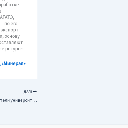
зработке
е
АГАТЭ,
– по его
экспорт.
а, основу
составляют
ные ресурсы
 «Минерал»
ДАЛІ
Россия. Преподаватели университета им. Губкина получили премии от компании РИТЭК