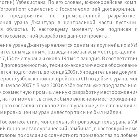
логии) Узбекистана. По его словам, южнокорейская комп
Corporation» совместно с Госкомгеологией договорились
ого предприятия по промышленной разработке
ения урана Джантуар в центральной части пустын
ая область). К настоящему моменту уже подписан 
 по совместной разработке данного проекта.
ние урана Джантуар является одним из крупнейших в Уз
рительным данным, разведанные запасы месторождения
7,154 тыс.т урана и около 19 тыс.т ванадия. В соответстви
й договоренностью, технико-экономическое обосновани
ется подготовить до конца 2006 г. Учредительные докум
ервого узбекско-южнокорейского СП по добыче урана, мо
 начале 2007 г. В мае 2000 г. Узбекистан уже предлагал и
м совместную промышленную разработку месторождения
, на тот момент, в список было включено месторождение 
рого составляют около 2 тыс.т урана и 3,3 тыс.т ванадия. 
 мировых цен на уран инвестор так и не был найден.
Госкомгеологии, монопольный производитель урана в Уз
ий горно-металлургический комбинат, в настоящий мом
говоры по созданию совместного производства по добыче