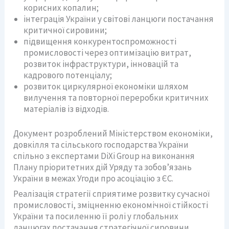
корисних копалин;
інтеграція України у світові ланцюги постачання
критичної сировини;
підвищення конкурентоспроможності
промисловості через оптимізацію витрат,
розвиток інфраструктури, інновацій та
кадрового потенціалу;
розвиток циркулярної економіки шляхом
вилучення та повторної переробки критичних
матеріалів із відходів.
Документ розроблений Міністерством економіки,
довкілля та сільського господарства України
спільно з експертами DiXi Group на виконання
Плану пріоритетних дій Уряду та зобов’язань
України в межах Угоди про асоціацію з ЄС.
Реалізація стратегії сприятиме розвитку сучасної
промисловості, зміцненню економічної стійкості
України та посиленню її ролі у глобальних
ланцюгах постачання стратегічної сировини.