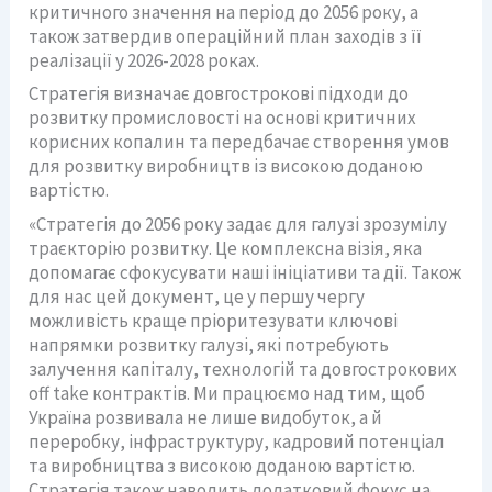
критичного значення на період до 2056 року, а
також затвердив операційний план заходів з її
реалізації у 2026-2028 роках.
Стратегія визначає довгострокові підходи до
розвитку промисловості на основі критичних
корисних копалин та передбачає створення умов
для розвитку виробництв із високою доданою
вартістю.
«Стратегія до 2056 року задає для галузі зрозумілу
траєкторію розвитку. Це комплексна візія, яка
допомагає сфокусувати наші ініціативи та дії. Також
для нас цей документ, це у першу чергу
можливість краще пріоритезувати ключові
напрямки розвитку галузі, які потребують
залучення капіталу, технологій та довгострокових
off take контрактів. Ми працюємо над тим, щоб
Україна розвивала не лише видобуток, а й
переробку, інфраструктуру, кадровий потенціал
та виробництва з високою доданою вартістю.
Стратегія також наводить додатковий фокус на