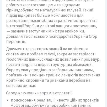
роботу з хвостосховищами та відходами
гірничдобувної та металургійної галузей. Такий
підхід відкриває більше можливостей для
розгортання масштабних стратегічних проєктів з
інтеграції України у світові ланцюги постачання»,
— зазначив заступник Міністра економіки,
довкілля та сільського господарства України Єгор
Перелигін.
Документ також спрямований на вирішення
системних проблем галузі, зокрема застарілості
геологічних даних, складних дозвільних процедур,
нестачі кадрів та інфраструктурних обмежень.
Окрему увагу приділено глобальним викликам,
пов’язаним із концентрацією ланцюгів постачання
критичної сировини та ризиками перебоїв на
світових ринках.
Серед ключових напрямів стратегії:
прискорення реалізації інвестиційних проєктів
у сфері видобутку та переробки критичних