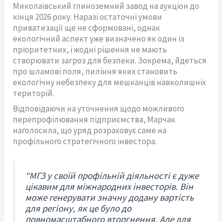
Миколаївський глиноземний завод на аукціон до
кінця 2026 року. Наразі остаточні умови
приватизації ще не сформовані, однак
екологічний аспект уже визначено як один із
пріоритетних, і жодні рішення не мають
створювати загроз для безпеки. Зокрема, йдеться
про шламові поля, пиління яких становить
екологічну небезпеку для мешканців навколишніх
територій.
Відповідаючи на уточнення щодо можливого
перепрофілювання підприємства, Марчак
наголосила, що уряд розраховує саме на
профільного стратегічного інвестора.
“МГЗ у своїй профільній діяльності є дуже
цікавим для міжнародних інвесторів. Він
може генерувати значну додану вартість
для регіону, як це було до
повномасштабного вторгнення. Але для