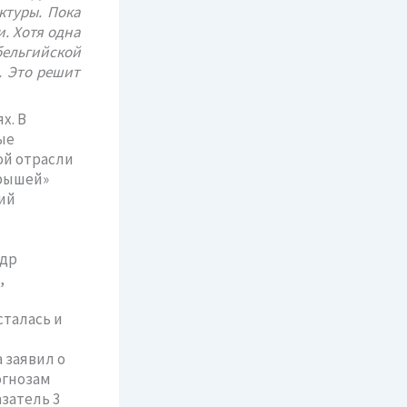
ктуры. Пока
. Хотя одна
ельгийской
. Это решит
х. В
ые
ой отрасли
крышей»
ий
ндр
,
сталась и
 заявил о
огнозам
затель 3