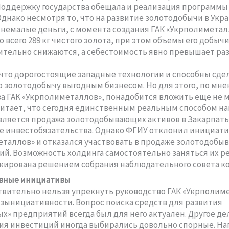
 Поддержку государства обещала и реализация программы
Однако несмотря то, что на развитие золотодобычи в Укр
немалые деньги, с момента создания ГАК «Укрполимета
всего 289 кг чистого золота, при этом объемы его добычи 
ительно снижаются, а себестоимость явно превышает ра
что дорогостоящие западные технологии и способны сде
 золотодобычу выгодным бизнесом. Но для этого, по мн
а ГАК «Укрполиметаллов», понадобится вложить еще не м
читает, что сегодня единственным реальным способом на
вляется продажа золотодобывающих активов в Закарпать
 инвестобязательства. Однако ФГИУ отклонил инициати
таллов» и отказался участвовать в продаже золотодоб
й. Возможность холдинга самостоятельно заняться их р
кирована решением собрания наблюдательного совета к
вные инициативы
твительно нельзя упрекнуть руководство ГАК «Укрполим
безынициативности. Вопрос поиска средств для развития
х» предприятий всегда был для него актуален. Другое дел
я инвестиций иногда выбирались довольно спорные. На