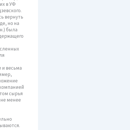
их в УФ
зевского.
сь вернуть
де, но на
н.) была
одержащего
исленных
ля
 и весьма
имер,
ложение
 компанией
ытом сырья
 не менее
ельно
ываются.