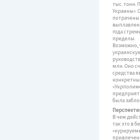
тыс. тонн.
Украины». 
потрачены 
выплавлено 
года стрем
пределы.
Возможно, 
украинскую
руководств
млн. Оно с
средства я
конкретные
«Укрполиме
предприяти
была забло
Перспекти
В чем дейс
так это в 
«курируемы
привлечени