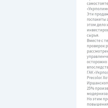
самостояте
«Укрполиме
Эти продаж
госпакеты 
этом дело и
инвестиров
сырья.
Вместе с т
проверок р
рассмотрен
управленче
осторожно 
впоследств
ГАК «Укрпо
Precolor. 
Иршанского
25% произв
модернизац
Но этим пр
повышения