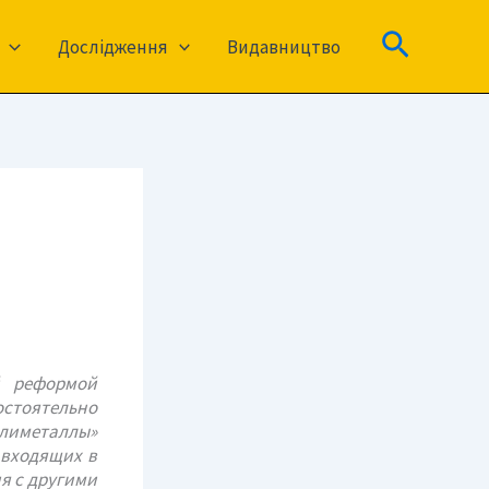
Пошук
Дослідження
Видавництво
й реформой
стоятельно
лиметаллы»
 входящих в
я с другими