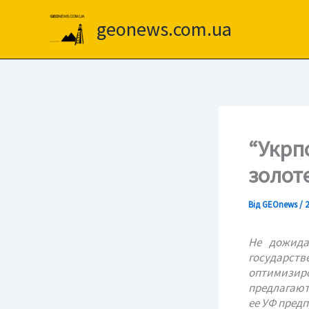
Перейти
до
geonews.com.ua
вмісту
“Укрп
золот
Від
GEOnews
/
2
Не дожида
государст
оптимизир
предлагают
ее УФ пред