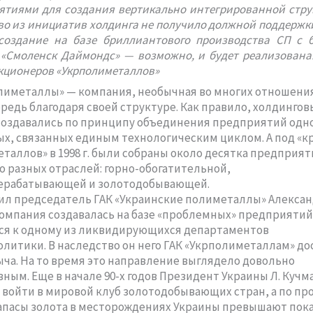
ятиями для создания вертикально интегрированной стру
о из инициатив холдинга не получило должной поддержки
создание на базе бриллиантового производства СП с б
«Смоленск Даймондс» — возможно, и будет реализована
кционеров «Укрполиметаллов»
лиметаллы» — компания, необычная во многих отношения
редь благодаря своей структуре. Как правило, холдингов
оздавались по принципу объединения предприятий одн
х, связанных единым технологическим циклом. А под «
таллов» в 1998 г. были собраны около десятка предприят
 разных отраслей: горно-обогатительной,
ерабатывающей и золотодобывающей.
ил председатель ГАК «Украинские полиметаллы» Алекса
омпания создавалась на базе «проблемных» предприятий
ся к одному из ликвидирующихся департаментов
итики. В наследство он него ГАК «Укрполиметаллам» до
ча. На то время это направление выглядело довольно
ным. Еще в начале 90-х годов Президент Украины Л. Кучма
войти в мировой клуб золотодобывающих стран, а по пр
запасы золота в месторождениях Украины превышают пока