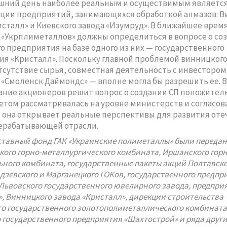
шний день наиболее реальным и осуществимым является
ции предприятий, занимающихся обработкой алмазов: В
исталл» и Киевского завода «Изумруд». В ближайшее врем
«Укрплиметаллов» должны определиться в вопросе о со
о предприятия на базе одного из них — государственного
я «Кристалл». Поскольку главной проблемой винницкого
тсутствие сырья, совместная деятельность с инвестором
«Смоленск Даймондс» — вполне могла бы разрешить ее. 
рание акционеров решит вопрос о создании СП положитель
етом рассматривалась на уровне министерств и согласова
— она открывает реальные перспективы для развития от
ерабатывающей отрасли.
ставный фонд ГАК «Украинские полиметаллы» были переда
кого горно-металлургического комбината, Иршанского горн
ьного комбината, государственные пакеты акций Полтавско
зевского и Марганецкого ГОКов, государственного предпр
 Львовского государственного ювелирного завода, предпри
», Винницкого завода «Кристалл», дирекции строительства
о государственного золотополиметаллического комбината
 государственного предприятия «Шахтострой» и ряда друг