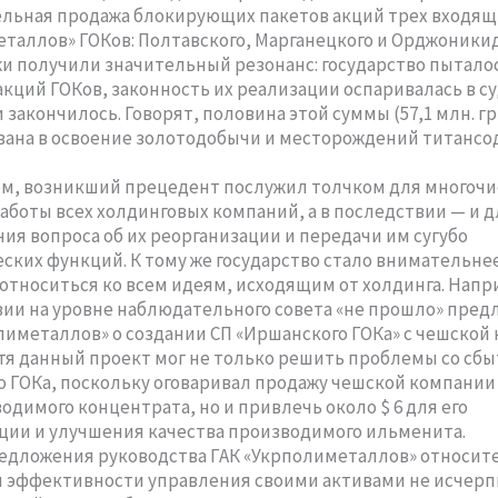
льная продажа блокирующих пакетов акций трех входящ
таллов» ГОКов: Полтавского, Марганецкого и Орджоникид
и получили значительный резонанс: государство пытало
акций ГОКов, законность их реализации оспаривалась в су
 закончилось. Говорят, половина этой суммы (57,1 млн. гр
ана в освоение золотодобычи и месторождений титанс
ем, возникший прецедент послужил толчком для многоч
аботы всех холдинговых компаний, а в последствии — и д
ия вопроса об их реорганизации и передачи им сугубо
ских функций. К тому же государство стало внимательнее
относиться ко всем идеям, исходящим от холдинга. Напр
ии на уровне наблюдательного совета «не прошло» пред
лиметаллов» о создании СП «Иршанского ГОКа» с чешской
Хотя данный проект мог не только решить проблемы со сб
 ГОКа, поскольку оговаривал продажу чешской компании
одимого концентрата, но и привлечь около $ 6 для его
ии и улучшения качества производимого ильменита.
едложения руководства ГАК «Укрполиметаллов» относит
 эффективности управления своими активами не исчерп