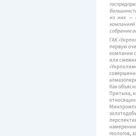
госпредпри
большинств
из них — 
компанией 
собрание а
ГАК «Укрпо
первую оче
компании с
или смежны
«Укрполиме
совершенно
алмазопер
Как объясн
Притыка, к
относящих
Минпромпол
золотодобы
перспектив
намерении 
геологов, 