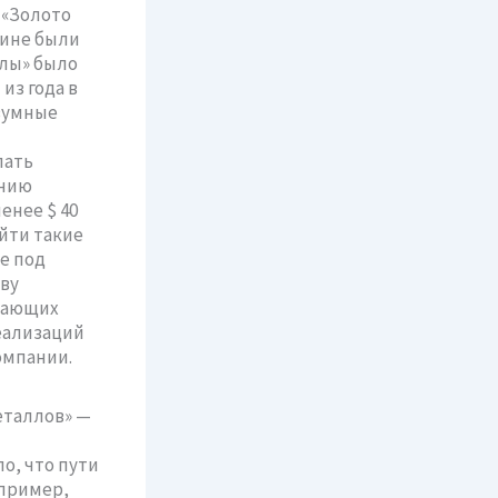
 «Золото
аине были
ллы» было
из года в
зумные
лать
ению
енее $ 40
йти такие
е под
ву
ывающих
еализаций
омпании.
еталлов» —
о, что пути
пример,