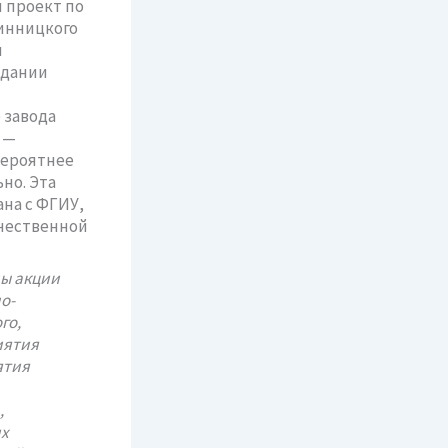
 проект по
инницкого
я
здании
 завода
 —
Вероятнее
но. Эта
на с ФГИУ,
ечественной
ны акции
о-
го,
иятия
ятия
,
их