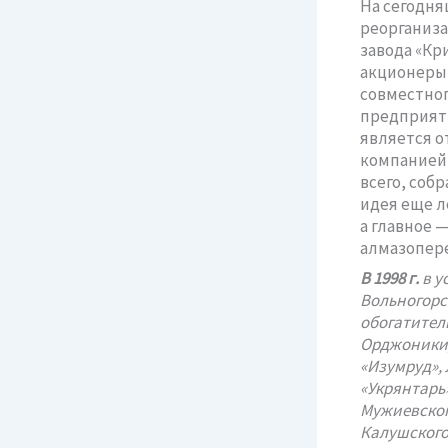
На сегодня
реорганиза
завода «Кр
акционеры 
совместног
предприяти
является о
компанией 
всего, соб
идея еще л
а главное 
алмазопер
В 1998 г.
в у
Вольногорс
обогатител
Орджоникид
«Изумруд»,
«Укрянтарь
Мужиевског
Калушского