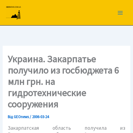
Перейти
до
вмісту
Украина. Закарпатье
получило из госбюджета 6
млн грн. на
гидротехнические
сооружения
Від
GEOnews
/
2006-03-24
Закарпатская область получила из