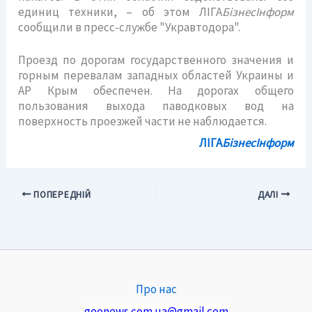
единиц техники, – об этом ЛІГА
БізнесІнформ
сообщили в пресс-службе "Укравтодора".
Проезд по дорогам государственного значения и
горным перевалам западных областей Украины и
АР Крым обеспечен. На дорогах общего
пользования выхода паводковых вод на
поверхность проезжей части не наблюдается.
ЛIГА
БiзнесIнформ
ПОПЕРЕДНІЙ
ДАЛІ
Про нас
geonews.com.ua@gmail.com