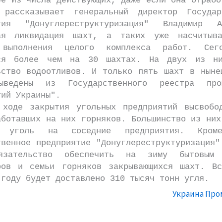
ее из числа действующих, даже если она отрабо
рассказывает генеральный директор Государ
ятия "Донуглереструктуризация" Владимир 
ая ликвидация шахт, а таких уже насчитыв
 выполнения целого комплекса работ. Сег
тся более чем на 30 шахтах. На двух из ни
ьство водоотливов. И только пять шахт в ныне
ыведены из Государственного реестра пром
тий Украины".
закрытия угольных предприятий высвобод
аботавших на них горняков. Большинство из них
ь уголь на соседние предприятия. Кром
твенное предприятие "Донуглереструктуризация"
язательство обеспечить на зиму бытовым 
ров и семьи горняков закрывающихся шахт. В
 году будет доставлено 310 тысяч тонн угля.
Украина Пр