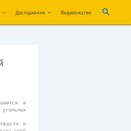
Пошук
Дослідження
Видавництво
й
ается в
угольных
просто и