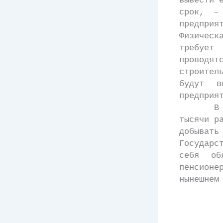
вывести 
срок, – 
предпри
Физическ
требует
проводя
строител
будут в
предприя
В ходе 
тысячи р
добыват
Государс
себя об
пенсионе
нынешнем