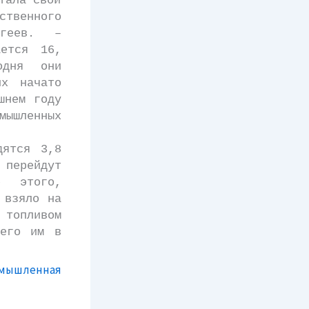
тала свой
ственного
Агеев. –
ается 16,
одня они
х начато
шнем году
ышленных
ятся 3,8
 перейдут
е этого,
 взяло на
топливом
сего им в
омышленная