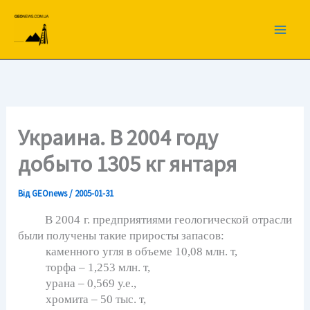
Перейти
до
вмісту
Украина. В 2004 году
добыто 1305 кг янтаря
Від
GEOnews
/
2005-01-31
В 2004 г. предприятиями геологической отрасли
были получены такие приросты запасов:
каменного угля в объеме 10,08 млн. т,
торфа – 1,253 млн. т,
урана – 0,569 у.е.,
хромита – 50 тыс. т,