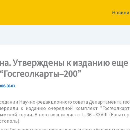
Новини
на. Утверждены к изданию еще
 “Госгеолкарты–200”
005-06-03
аседании Научно-редакционного совета Департамента ге
вердили к изданию очередной комплект "Госгеолкарты
ымской серии. В него вошли листы L–36 –XXVШ (Евпатори
стополь).
что Государственная геологическая карта Украины масшта