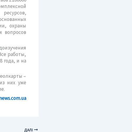
мплексной
 ресурсов,
основанных
ии, охраны
х вопросов
доизучения
Все работы,
 года, и на
геолкарты –
из них уже
е.
news.com.ua
ДАЛІ