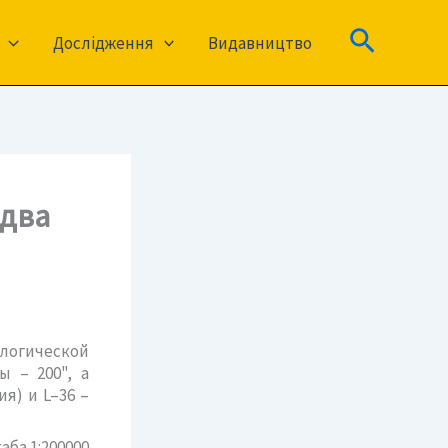
Пошук
Дослідження
Видавництво
 два
ологической
 – 200", а
я) и L–36 –
ба 1:200000