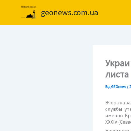
Перейти
до
geonews.com.ua
вмісту
Украи
листа
Від
GEOnews
/
2
Вчера на з
службы ут
именно: Кр
XXXIV (Сева
Напомним, 