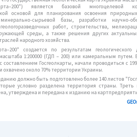
лкарта–200") является базовой многоцелевой ко
ской основой для планирования освоения природных
минерально-сырьевой базы, разработки научно-об
геологоразведочных работ, строительства, мелиорац
ружающей среды, а также решения других актуальны
траслей народного хозяйства.
арта–200" создается по результатам геологического 
асштаба 1:200000 (ГДП – 200) или камеральным путем. 
с составлением Госгеолкарты, начали проводиться с 1998
и охвачено около 70% территории Украины.
изданию должно быть подготовлено более 140 листов "Гос
которые условно разделена территория страны. Треть 
на, утверждена и передана к изданию на картпредприяти
GEO