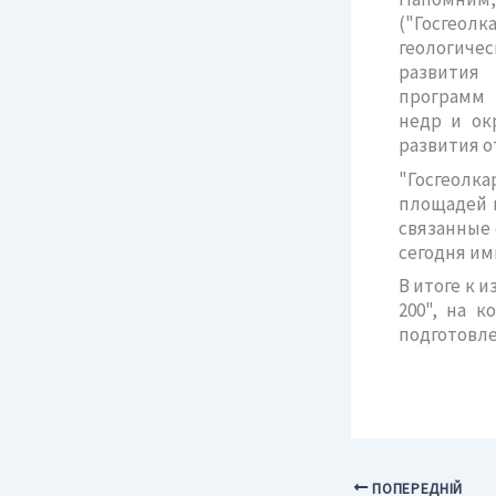
("Госгео
геологиче
развития 
программ 
недр и ок
развития о
"Госгеолк
площадей м
связанные 
сегодня им
В итоге к 
200", на 
подготовле
ПОПЕРЕДНІЙ