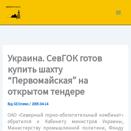
Перейти
до
вмісту
Украина. СевГОК готов
купить шахту
“Первомайская” на
открытом тендере
Від
GEOnews
/
2005-04-14
ОАО «Северный горно-обогатительный комбинат»
обратился к Кабинету министров Украины,
Министерству промышленной политики, Фонду